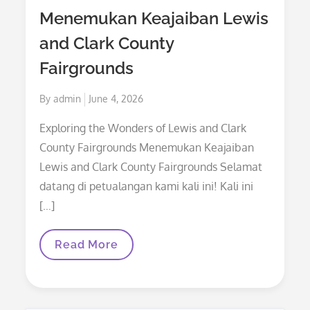
Menemukan Keajaiban Lewis
and Clark County
Fairgrounds
Posted
By
admin
June 4, 2026
on
Exploring the Wonders of Lewis and Clark
County Fairgrounds Menemukan Keajaiban
Lewis and Clark County Fairgrounds Selamat
datang di petualangan kami kali ini! Kali ini
[…]
Menemukan
Read More
Keajaiban
Lewis
And
Clark
County