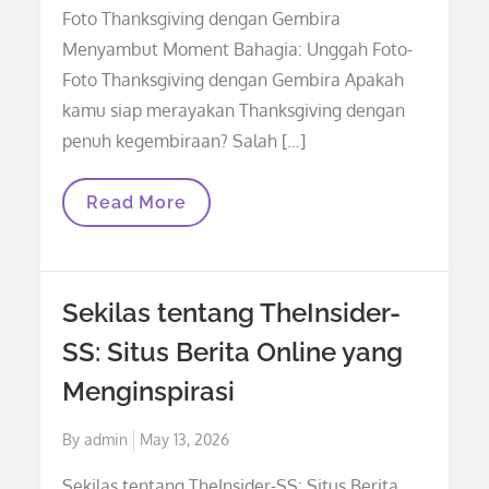
Foto Thanksgiving dengan Gembira
Menyambut Moment Bahagia: Unggah Foto-
Foto Thanksgiving dengan Gembira Apakah
kamu siap merayakan Thanksgiving dengan
penuh kegembiraan? Salah […]
Menyambut
Read More
Moment
Bahagia:
Unggah
Foto-
Foto
Sekilas tentang TheInsider-
Thanksgiving
Dengan
SS: Situs Berita Online yang
Gembira
Menginspirasi
Posted
By
admin
May 13, 2026
on
Sekilas tentang TheInsider-SS: Situs Berita