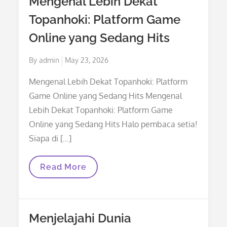
Mengenal Lebih Dekat
Topanhoki: Platform Game
Online yang Sedang Hits
Posted
By
admin
May 23, 2026
on
Mengenal Lebih Dekat Topanhoki: Platform
Game Online yang Sedang Hits Mengenal
Lebih Dekat Topanhoki: Platform Game
Online yang Sedang Hits Halo pembaca setia!
Siapa di […]
Mengenal
Read More
Lebih
Dekat
Topanhoki:
Platform
Game
Menjelajahi Dunia
Online
Yang