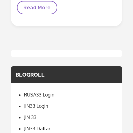
Bermain
Read More
Slot88:
Pengalaman
Seru
Dan
Menguntungkan
BLOGROLL
RUSA33 Login
JIN33 Login
JIN 33
JIN33 Daftar