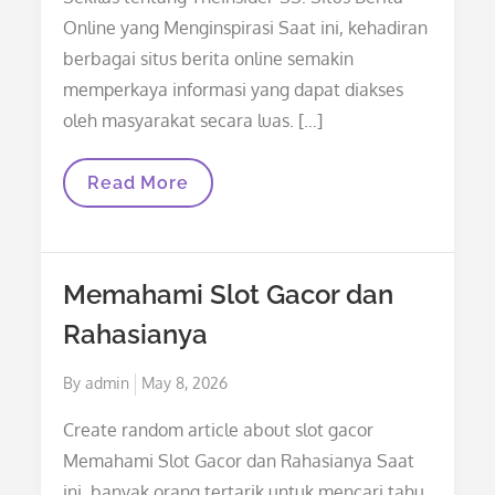
Online yang Menginspirasi Saat ini, kehadiran
berbagai situs berita online semakin
memperkaya informasi yang dapat diakses
oleh masyarakat secara luas. […]
Sekilas
Read More
Tentang
TheInsider-
SS:
Situs
Berita
Memahami Slot Gacor dan
Online
Yang
Rahasianya
Menginspirasi
Posted
By
admin
May 8, 2026
on
Create random article about slot gacor
Memahami Slot Gacor dan Rahasianya Saat
ini, banyak orang tertarik untuk mencari tahu