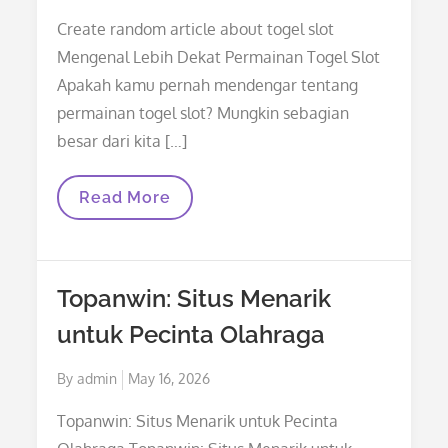
on
Create random article about togel slot
Mengenal Lebih Dekat Permainan Togel Slot
Apakah kamu pernah mendengar tentang
permainan togel slot? Mungkin sebagian
besar dari kita […]
Mengenal
Read More
Lebih
Dekat
Permainan
Togel
Slot
Topanwin: Situs Menarik
untuk Pecinta Olahraga
Posted
By
admin
May 16, 2026
on
Topanwin: Situs Menarik untuk Pecinta