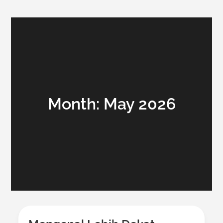
Month:
May 2026