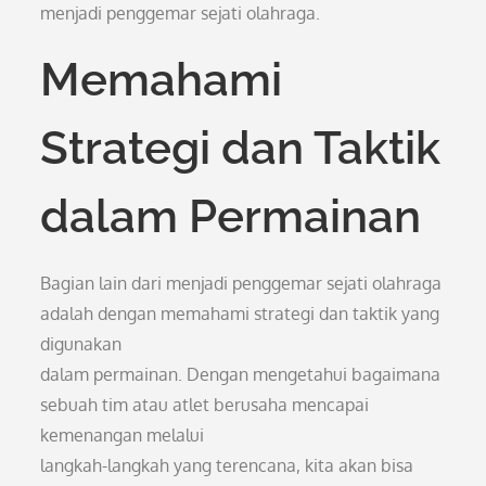
menjadi penggemar sejati olahraga.
Memahami
Strategi dan Taktik
dalam Permainan
Bagian lain dari menjadi penggemar sejati olahraga
adalah dengan memahami strategi dan taktik yang
digunakan
dalam permainan. Dengan mengetahui bagaimana
sebuah tim atau atlet berusaha mencapai
kemenangan melalui
langkah-langkah yang terencana, kita akan bisa