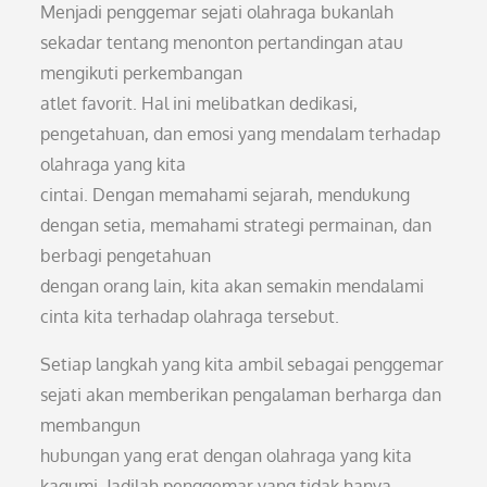
Menjadi penggemar sejati olahraga bukanlah
sekadar tentang menonton pertandingan atau
mengikuti perkembangan
atlet favorit. Hal ini melibatkan dedikasi,
pengetahuan, dan emosi yang mendalam terhadap
olahraga yang kita
cintai. Dengan memahami sejarah, mendukung
dengan setia, memahami strategi permainan, dan
berbagi pengetahuan
dengan orang lain, kita akan semakin mendalami
cinta kita terhadap olahraga tersebut.
Setiap langkah yang kita ambil sebagai penggemar
sejati akan memberikan pengalaman berharga dan
membangun
hubungan yang erat dengan olahraga yang kita
kagumi. Jadilah penggemar yang tidak hanya