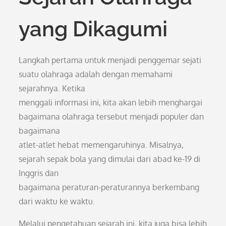
yang Dikagumi
Langkah pertama untuk menjadi penggemar sejati
suatu olahraga adalah dengan memahami
sejarahnya. Ketika
menggali informasi ini, kita akan lebih menghargai
bagaimana olahraga tersebut menjadi populer dan
bagaimana
atlet-atlet hebat memengaruhinya. Misalnya,
sejarah sepak bola yang dimulai dari abad ke-19 di
Inggris dan
bagaimana peraturan-peraturannya berkembang
dari waktu ke waktu.
Melalui pengetahuan sejarah ini, kita juga bisa lebih