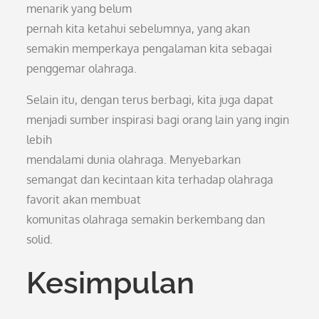
menarik yang belum
pernah kita ketahui sebelumnya, yang akan
semakin memperkaya pengalaman kita sebagai
penggemar olahraga.
Selain itu, dengan terus berbagi, kita juga dapat
menjadi sumber inspirasi bagi orang lain yang ingin
lebih
mendalami dunia olahraga. Menyebarkan
semangat dan kecintaan kita terhadap olahraga
favorit akan membuat
komunitas olahraga semakin berkembang dan
solid.
Kesimpulan