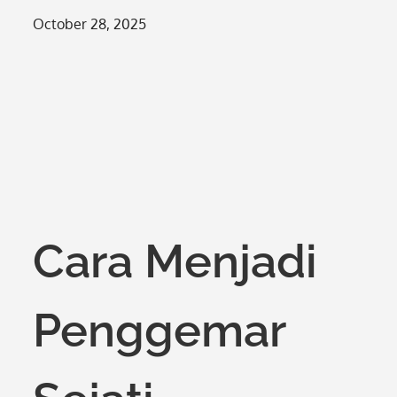
Posted
October 28, 2025
on
Cara Menjadi
Penggemar