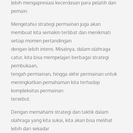
lebih mengapresiasi kecerdasan para pelatih dan
pemain.
Mengetahui strategi permainan juga akan
membuat kita semakin terlibat dan menikmati
setiap momen pertandingan
dengan lebih intens. Misalnya, dalam olahraga
catur, kita bisa mempelajari berbagai strategi
pembukaan,
tengah permainan, hingga akhir permainan untuk
meningkatkan pemahaman kita terhadap
kompleksitas permainan
tersebut.
Dengan memahami strategi dan taktik dalam
olahraga yang kita sukai, kita akan bisa melihat
lebih dari sekadar