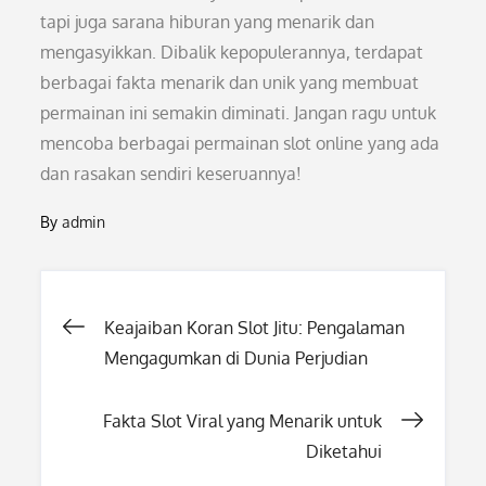
tapi juga sarana hiburan yang menarik dan
mengasyikkan. Dibalik kepopulerannya, terdapat
berbagai fakta menarik dan unik yang membuat
permainan ini semakin diminati. Jangan ragu untuk
mencoba berbagai permainan slot online yang ada
dan rasakan sendiri keseruannya!
By
admin
Post
Keajaiban Koran Slot Jitu: Pengalaman
Mengagumkan di Dunia Perjudian
navigation
Fakta Slot Viral yang Menarik untuk
Diketahui