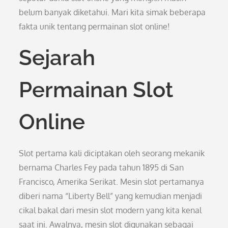
belum banyak diketahui. Mari kita simak beberapa
fakta unik tentang permainan slot online!
Sejarah
Permainan Slot
Online
Slot pertama kali diciptakan oleh seorang mekanik
bernama Charles Fey pada tahun 1895 di San
Francisco, Amerika Serikat. Mesin slot pertamanya
diberi nama “Liberty Bell” yang kemudian menjadi
cikal bakal dari mesin slot modern yang kita kenal
saat ini. Awalnya, mesin slot digunakan sebagai