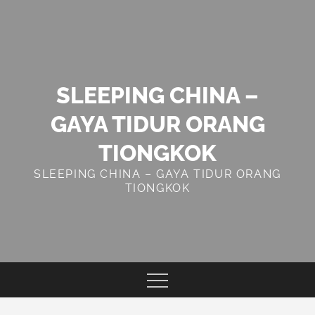
Skip
to
content
SLEEPING CHINA –
GAYA TIDUR ORANG
TIONGKOK
SLEEPING CHINA – GAYA TIDUR ORANG
TIONGKOK