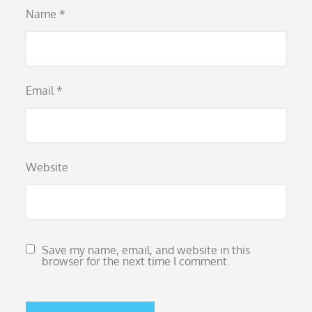
Name
*
Email
*
Website
Save my name, email, and website in this
browser for the next time I comment.