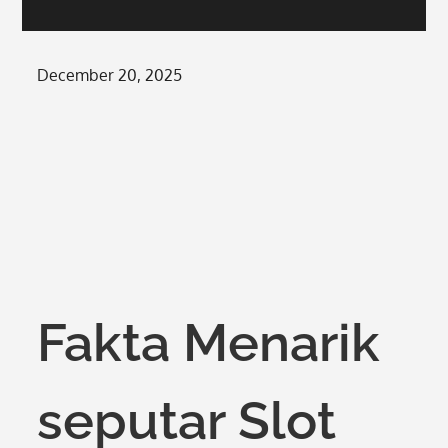
Posted
December 20, 2025
on
Fakta Menarik
seputar Slot