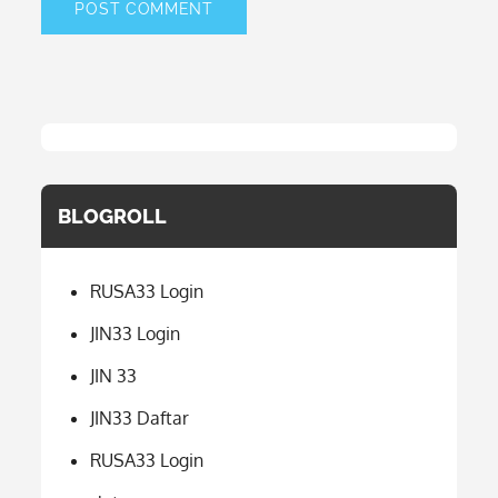
BLOGROLL
RUSA33 Login
JIN33 Login
JIN 33
JIN33 Daftar
RUSA33 Login