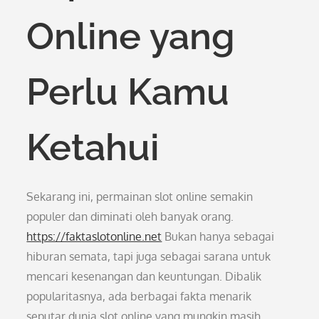
Online yang
Perlu Kamu
Ketahui
Sekarang ini, permainan slot online semakin
populer dan diminati oleh banyak orang.
https://faktaslotonline.net
Bukan hanya sebagai
hiburan semata, tapi juga sebagai sarana untuk
mencari kesenangan dan keuntungan. Dibalik
popularitasnya, ada berbagai fakta menarik
seputar dunia slot online yang mungkin masih