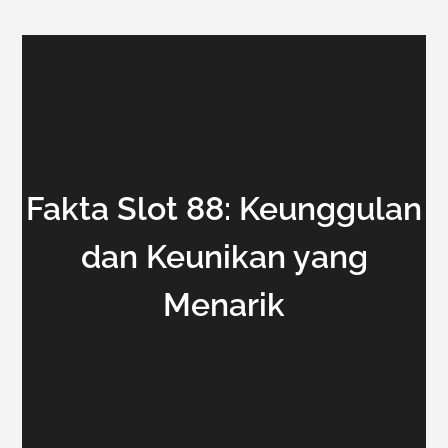
Fakta Slot 88: Keunggulan
dan Keunikan yang
Menarik