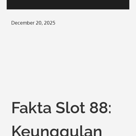
Posted
December 20, 2025
on
Fakta Slot 88:
Keunggulan