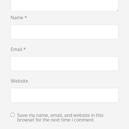
Name
*
Email
*
Website
Save my name, email, and website in this
browser for the next time I comment.