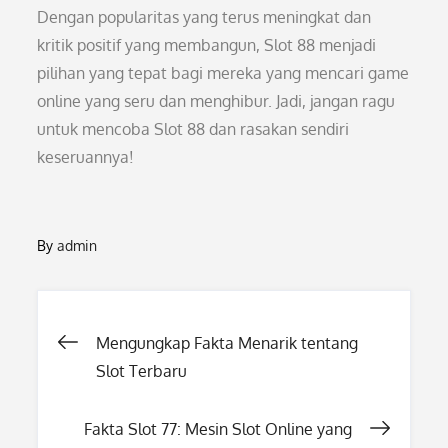
Dengan popularitas yang terus meningkat dan
kritik positif yang membangun, Slot 88 menjadi
pilihan yang tepat bagi mereka yang mencari game
online yang seru dan menghibur. Jadi, jangan ragu
untuk mencoba Slot 88 dan rasakan sendiri
keseruannya!
By
admin
Post
Mengungkap Fakta Menarik tentang
Slot Terbaru
navigation
Fakta Slot 77: Mesin Slot Online yang