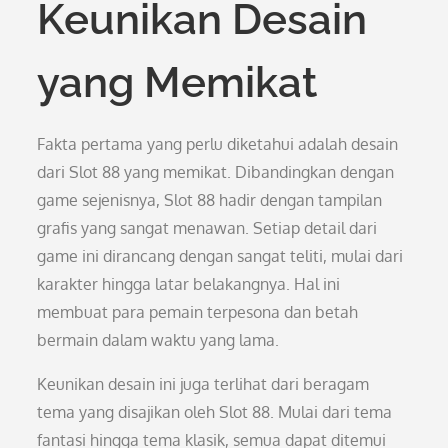
Keunikan Desain
yang Memikat
Fakta pertama yang perlu diketahui adalah desain
dari Slot 88 yang memikat. Dibandingkan dengan
game sejenisnya, Slot 88 hadir dengan tampilan
grafis yang sangat menawan. Setiap detail dari
game ini dirancang dengan sangat teliti, mulai dari
karakter hingga latar belakangnya. Hal ini
membuat para pemain terpesona dan betah
bermain dalam waktu yang lama.
Keunikan desain ini juga terlihat dari beragam
tema yang disajikan oleh Slot 88. Mulai dari tema
fantasi hingga tema klasik, semua dapat ditemui