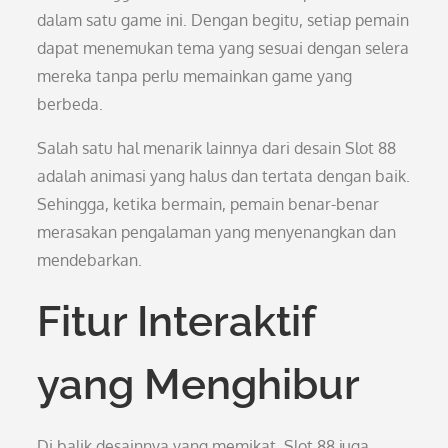
dalam satu game ini. Dengan begitu, setiap pemain
dapat menemukan tema yang sesuai dengan selera
mereka tanpa perlu memainkan game yang
berbeda.
Salah satu hal menarik lainnya dari desain Slot 88
adalah animasi yang halus dan tertata dengan baik.
Sehingga, ketika bermain, pemain benar-benar
merasakan pengalaman yang menyenangkan dan
mendebarkan.
Fitur Interaktif
yang Menghibur
Di balik desainnya yang memikat, Slot 88 juga