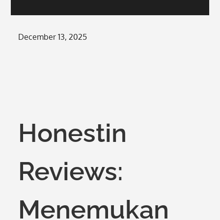
Posted
December 13, 2025
on
Honestin
Reviews:
Menemukan