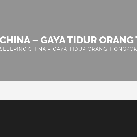
 CHINA – GAYA TIDUR ORANG
SLEEPING CHINA – GAYA TIDUR ORANG TIONGKO