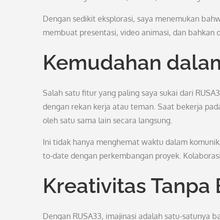
Dengan sedikit eksplorasi, saya menemukan bahwa
membuat presentasi, video animasi, dan bahkan d
Kemudahan dalam
Salah satu fitur yang paling saya sukai dari RU
dengan rekan kerja atau teman. Saat bekerja pa
oleh satu sama lain secara langsung.
Ini tidak hanya menghemat waktu dalam komunika
to-date dengan perkembangan proyek. Kolaborasi
Kreativitas Tanpa
Dengan RUSA33, imajinasi adalah satu-satunya ba