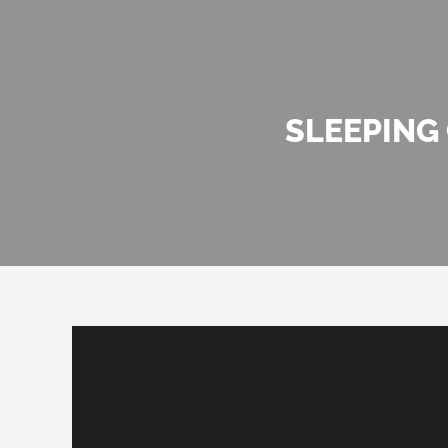
Skip
to
content
SLEEPING