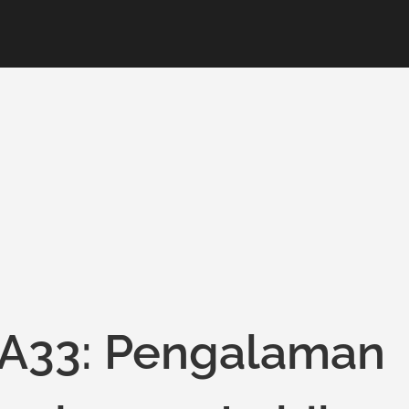
SA33: Pengalaman