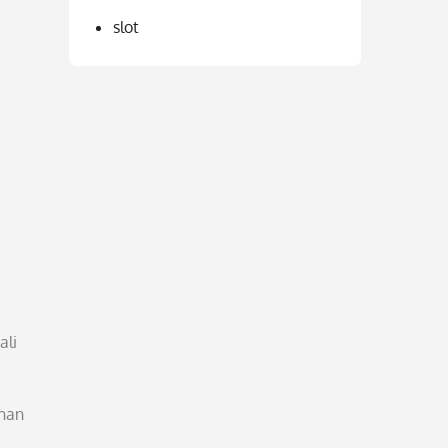
slot
ali
han