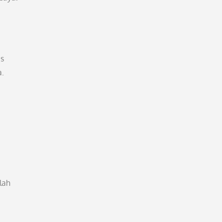
is
a.
lah