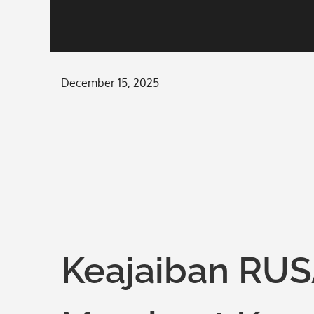
Posted
December 15, 2025
on
Keajaiban RU