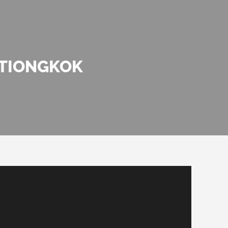
 TIONGKOK
K