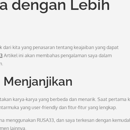
a dengan Lebih
 dari kita yang penasaran tentang keajaiban yang dapat
3
Artikel ini akan membahas pengalaman saya dalam
n.
 Menjanjikan
takan karya-karya yang berbeda dan menarik. Saat pertama k
muka yang user-friendly dan fitur-fitur yang lengkap.
ana menggunakan RUSA33, dan saya terkesan dengan kemuda
men lainnya.