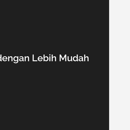
dengan Lebih Mudah