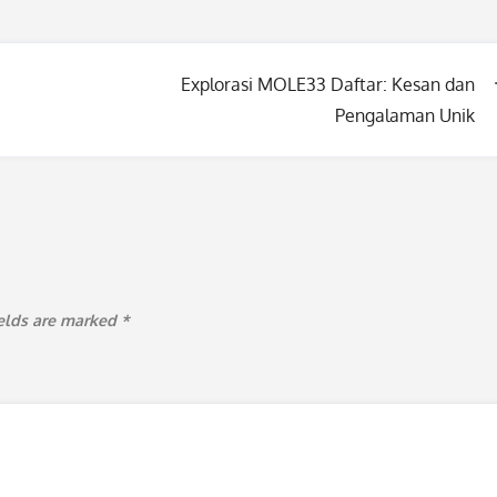
:
Explorasi MOLE33 Daftar: Kesan dan
Pengalaman Unik
ields are marked
*