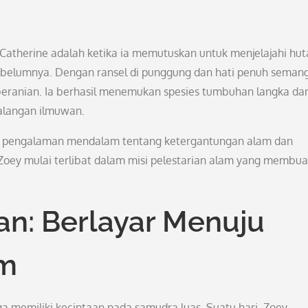
 Catherine adalah ketika ia memutuskan untuk menjelajahi hut
belumnya. Dengan ransel di punggung dan hati penuh semang
eranian. Ia berhasil menemukan spesies tumbuhan langka da
alangan ilmuwan.
ey pengalaman mendalam tentang ketergantungan alam dan
 Zoey mulai terlibat dalam misi pelestarian alam yang membu
an: Berlayar Menuju
am
ga memiliki kecintaan pada samudra luas. Suatu hari, Zoey