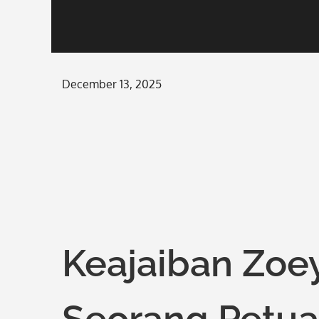
Posted
December 13, 2025
on
Keajaiban Zoey
Seorang Petua