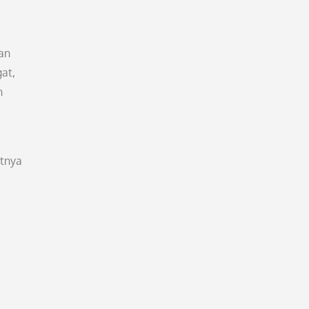
an
at,
n
atnya