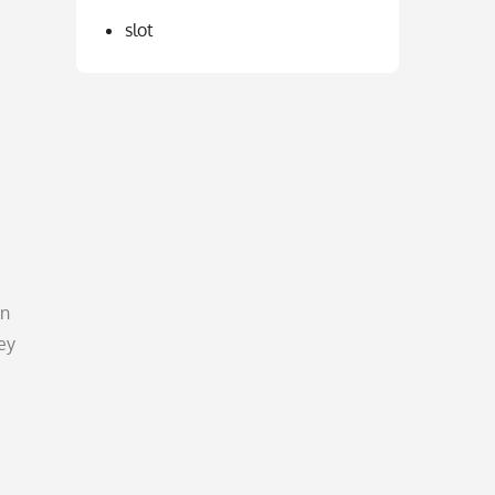
slot
an
ey