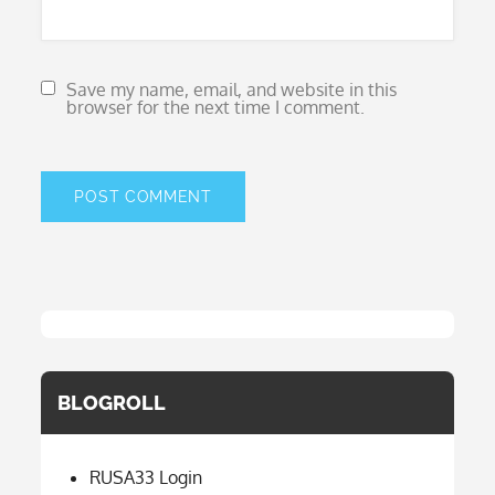
Save my name, email, and website in this
browser for the next time I comment.
BLOGROLL
RUSA33 Login