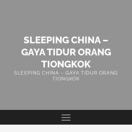
Skip
to
content
SLEEPING CHINA –
GAYA TIDUR ORANG
TIONGKOK
SLEEPING CHINA – GAYA TIDUR ORANG
TIONGKOK