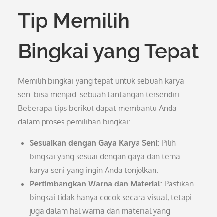
Tip Memilih
Bingkai yang Tepat
Memilih bingkai yang tepat untuk sebuah karya
seni bisa menjadi sebuah tantangan tersendiri.
Beberapa tips berikut dapat membantu Anda
dalam proses pemilihan bingkai:
Sesuaikan dengan Gaya Karya Seni:
Pilih
bingkai yang sesuai dengan gaya dan tema
karya seni yang ingin Anda tonjolkan.
Pertimbangkan Warna dan Material:
Pastikan
bingkai tidak hanya cocok secara visual, tetapi
juga dalam hal warna dan material yang