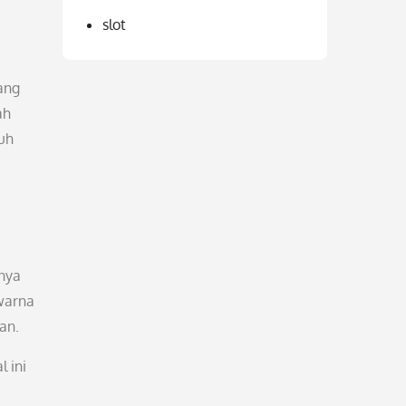
slot
ang
ah
uh
nya
warna
an.
 ini