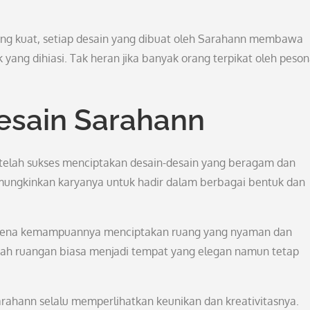
ng kuat, setiap desain yang dibuat oleh Sarahann membawa
yang dihiasi. Tak heran jika banyak orang terpikat oleh peso
esain Sarahann
 telah sukses menciptakan desain-desain yang beragam dan
emungkinkan karyanya untuk hadir dalam berbagai bentuk dan
 karena kemampuannya menciptakan ruang yang nyaman dan
h ruangan biasa menjadi tempat yang elegan namun tetap
arahann selalu memperlihatkan keunikan dan kreativitasnya.