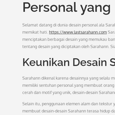
Personal yan
Selamat datang di dunia desain personal ala Sara
memikat hati.
https://www.lastsarahann.com
Sara
menciptakan berbagai desain yang memukau bany
tentang desain yang diciptakan oleh Sarahann. S
Keunikan Desain 
Sarahann dikenal karena desainnya yang selalu
memiliki sentuhan personal yang membuat orang
cerah dan motif yang unik, desain-desain Sarahan
Selain itu, penggunaan elemen alam dan tekstur ya
membuat desain-desain Sarahann terasa hidup d