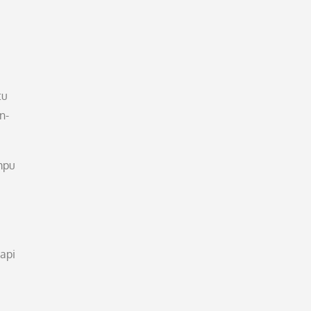
tu
n-
mpu
api