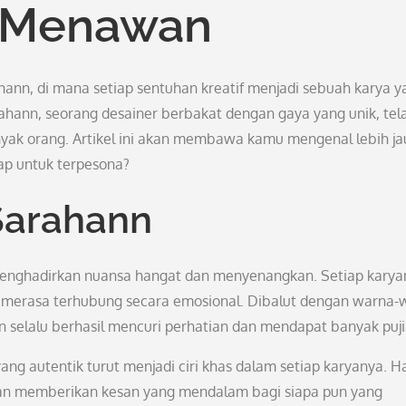
g Menawan
hann, di mana setiap sentuhan kreatif menjadi sebuah karya y
hann, seorang desainer berbakat dengan gaya yang unik, tel
ak orang. Artikel ini akan membawa kamu mengenal lebih ja
iap untuk terpesona?
Sarahann
 menghadirkan nuansa hangat dan menyenangkan. Setiap karya
 merasa terhubung secara emosional. Dibalut dengan warna-
n selalu berhasil mencuri perhatian dan mendapat banyak puji
ng autentik turut menjadi ciri khas dalam setiap karyanya. Hal
an memberikan kesan yang mendalam bagi siapa pun yang