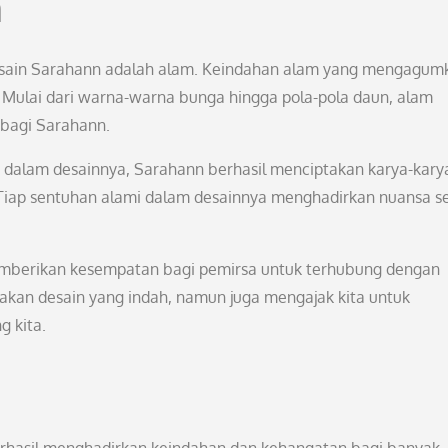
m
desain Sarahann adalah alam. Keindahan alam yang mengagum
a. Mulai dari warna-warna bunga hingga pola-pola daun, alam
 bagi Sarahann.
alam desainnya, Sarahann berhasil menciptakan karya-kary
iap sentuhan alami dalam desainnya menghadirkan nuansa s
 memberikan kesempatan bagi pemirsa untuk terhubung dengan
takan desain yang indah, namun juga mengajak kita untuk
g kita.