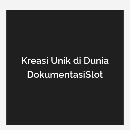
Kreasi Unik di Dunia
DokumentasiSlot