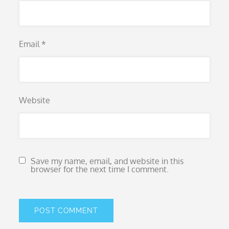
Email
*
Website
Save my name, email, and website in this
browser for the next time I comment.