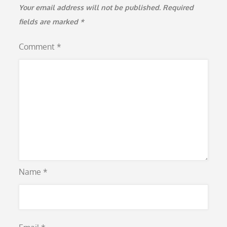
Your email address will not be published.
Required
fields are marked
*
Comment
*
Name
*