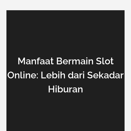
Manfaat Bermain Slot
Online: Lebih dari Sekadar
Hiburan