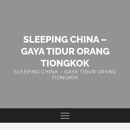
Skip
to
content
SLEEPING CHINA –
GAYA TIDUR ORANG
TIONGKOK
SLEEPING CHINA – GAYA TIDUR ORANG
TIONGKOK