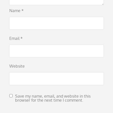
Name
*
Email
*
Website
Save my name, email, and website in this
browser for the next time I comment.