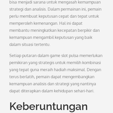
bisa menjadi sarana untuk mengasah kemampuan
strategi dan analisis. Dalam permainan ini, pemain
perlu membuat keputusan cepat dan tepat untuk
memperoleh kemenangan. Hal ini dapat
membantu meningkatkan kecepatan berpikir dan
kemampuan mengambil keputusan yang baik
dalam situasi tertentu.
Setiap putaran dalam game slot pulsa memerlukan
pemikiran yang strategis untuk memilih kombinasi
yang tepat guna meraih hadiah maksimal. Dengan
terus berlatih, pemain dapat mengembangkan
kemampuan analisis dan strategi yang nantinya
dapat diterapkan dalam kehidupan sehari-hari.
Keberuntungan