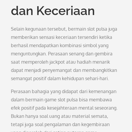
dan Keceriaan
Selain kegunaan tersebut, bermain slot pulsa juga
memberikan sensasi keceriaan tersendiri ketika
berhasil mendapatkan kombinasi simbol yang
menguntungkan. Perasaan senang dan gembira
saat memperoleh jackpot atau hadiah menarik
dapat menjadi penyemangat dan membangkitkan
semangat positif dalam kehidupan sehari-hari.
Perasaan bahagia yang didapat dari kemenangan
dalam bermain game slot pulsa bisa membawa
efek positif pada kesejahteraan mental seseorang.
Bukan hanya soal uang atau material semata,
tetapi juga soal pengalaman dan kegembiraan