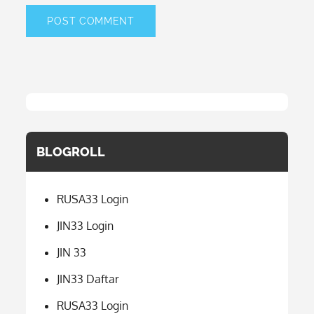
BLOGROLL
RUSA33 Login
JIN33 Login
JIN 33
JIN33 Daftar
RUSA33 Login