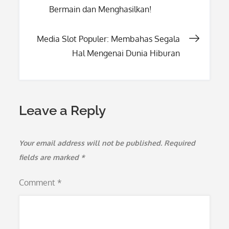
Bermain dan Menghasilkan!
navigation
Media Slot Populer: Membahas Segala
Hal Mengenai Dunia Hiburan
Leave a Reply
Your email address will not be published.
Required
fields are marked
*
Comment
*