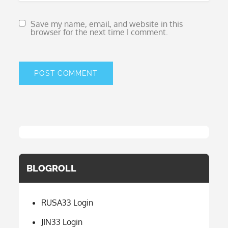
Save my name, email, and website in this
browser for the next time I comment.
BLOGROLL
RUSA33 Login
JIN33 Login