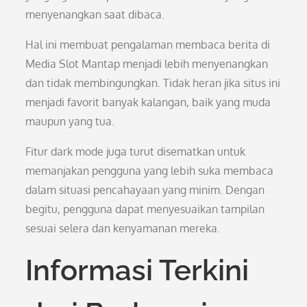
menyenangkan saat dibaca.
Hal ini membuat pengalaman membaca berita di
Media Slot Mantap menjadi lebih menyenangkan
dan tidak membingungkan. Tidak heran jika situs ini
menjadi favorit banyak kalangan, baik yang muda
maupun yang tua.
Fitur dark mode juga turut disematkan untuk
memanjakan pengguna yang lebih suka membaca
dalam situasi pencahayaan yang minim. Dengan
begitu, pengguna dapat menyesuaikan tampilan
sesuai selera dan kenyamanan mereka.
Informasi Terkini