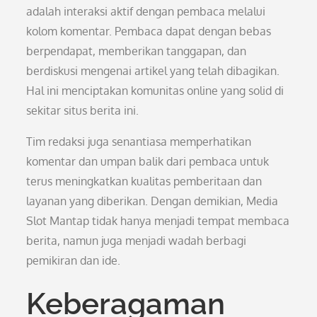
adalah interaksi aktif dengan pembaca melalui
kolom komentar. Pembaca dapat dengan bebas
berpendapat, memberikan tanggapan, dan
berdiskusi mengenai artikel yang telah dibagikan.
Hal ini menciptakan komunitas online yang solid di
sekitar situs berita ini.
Tim redaksi juga senantiasa memperhatikan
komentar dan umpan balik dari pembaca untuk
terus meningkatkan kualitas pemberitaan dan
layanan yang diberikan. Dengan demikian, Media
Slot Mantap tidak hanya menjadi tempat membaca
berita, namun juga menjadi wadah berbagi
pemikiran dan ide.
Keberagaman