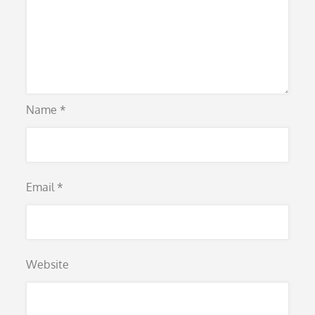
Name
*
Email
*
Website