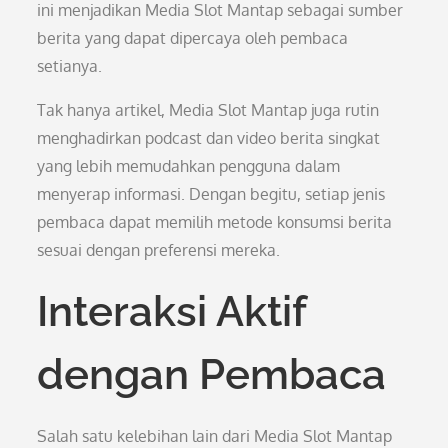
ini menjadikan Media Slot Mantap sebagai sumber
berita yang dapat dipercaya oleh pembaca
setianya.
Tak hanya artikel, Media Slot Mantap juga rutin
menghadirkan podcast dan video berita singkat
yang lebih memudahkan pengguna dalam
menyerap informasi. Dengan begitu, setiap jenis
pembaca dapat memilih metode konsumsi berita
sesuai dengan preferensi mereka.
Interaksi Aktif
dengan Pembaca
Salah satu kelebihan lain dari Media Slot Mantap