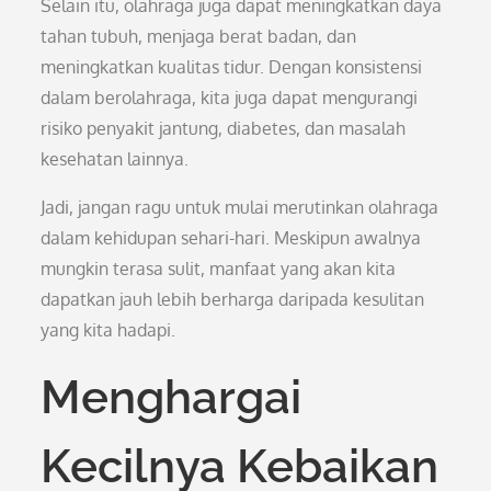
Selain itu, olahraga juga dapat meningkatkan daya
tahan tubuh, menjaga berat badan, dan
meningkatkan kualitas tidur. Dengan konsistensi
dalam berolahraga, kita juga dapat mengurangi
risiko penyakit jantung, diabetes, dan masalah
kesehatan lainnya.
Jadi, jangan ragu untuk mulai merutinkan olahraga
dalam kehidupan sehari-hari. Meskipun awalnya
mungkin terasa sulit, manfaat yang akan kita
dapatkan jauh lebih berharga daripada kesulitan
yang kita hadapi.
Menghargai
Kecilnya Kebaikan