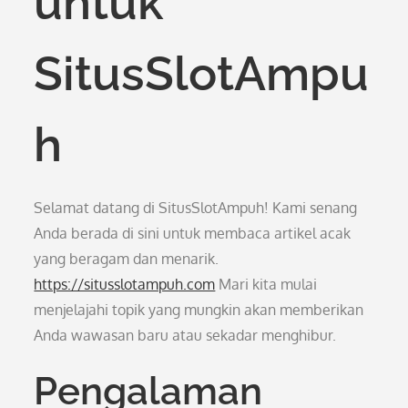
untuk
SitusSlotAmpu
h
Selamat datang di SitusSlotAmpuh! Kami senang
Anda berada di sini untuk membaca artikel acak
yang beragam dan menarik.
https://situsslotampuh.com
Mari kita mulai
menjelajahi topik yang mungkin akan memberikan
Anda wawasan baru atau sekadar menghibur.
Pengalaman