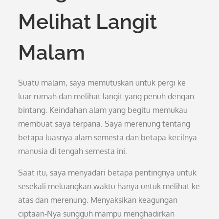
Melihat Langit
Malam
Suatu malam, saya memutuskan untuk pergi ke
luar rumah dan melihat langit yang penuh dengan
bintang. Keindahan alam yang begitu memukau
membuat saya terpana. Saya merenung tentang
betapa luasnya alam semesta dan betapa kecilnya
manusia di tengah semesta ini.
Saat itu, saya menyadari betapa pentingnya untuk
sesekali meluangkan waktu hanya untuk melihat ke
atas dan merenung. Menyaksikan keagungan
ciptaan-Nya sungguh mampu menghadirkan