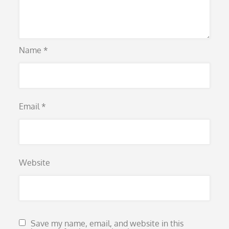
Name
*
Email
*
Website
Save my name, email, and website in this