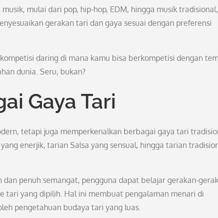
usik, mulai dari pop, hip-hop, EDM, hingga musik tradisional,
esuaikan gerakan tari dan gaya sesuai dengan preferensi
ur kompetisi daring di mana kamu bisa berkompetisi dengan te
ahan dunia. Seru, bukan?
ai Gaya Tari
rn, tetapi juga memperkenalkan berbagai gaya tari tradisio
yang enerjik, tarian Salsa yang sensual, hingga tarian tradisio
ah dan penuh semangat, pengguna dapat belajar gerakan-gera
e tari yang dipilih. Hal ini membuat pengalaman menari di
eh pengetahuan budaya tari yang luas.