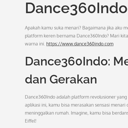
Dance360Indo
Apakah kamu suka menari? Bagaimana jika aku men
platform keren bernama Dance360Indo? Mari kita
warna ini.
https://www.dance360indo.com
Dance360Indo: M
dan Gerakan
Dance360Indo adalah platform revolusioner yang m
aplikasi ini, kamu bisa merasakan sensasi menari 
meninggalkan rumah. Imagine, kamu bisa berdan
Eiffel!