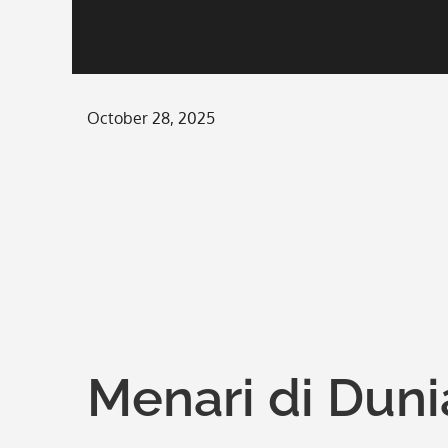
Posted
October 28, 2025
on
Menari di Dunia