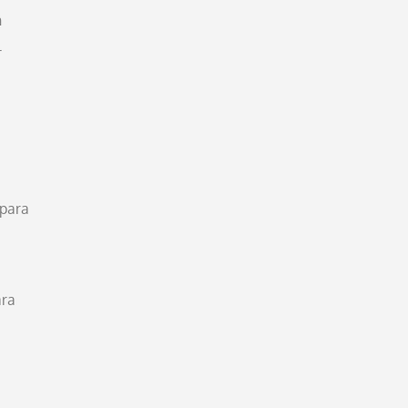
n
l
 para
ara