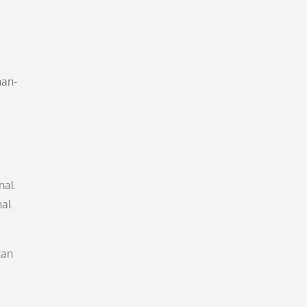
man-
nal
nal
kan