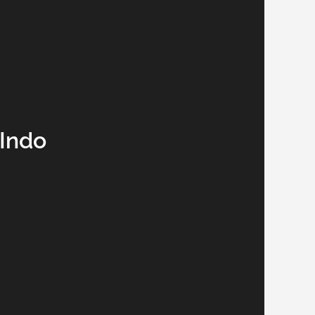
0Indo