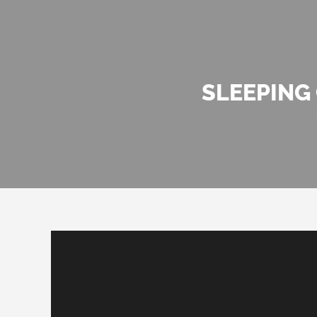
Skip
to
content
SLEEPING