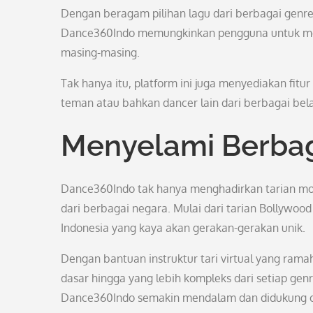
Dengan beragam pilihan lagu dari berbagai genre m
Dance360Indo memungkinkan pengguna untuk meny
masing-masing.
Tak hanya itu, platform ini juga menyediakan fit
teman atau bahkan dancer lain dari berbagai bel
Menyelami Berbag
Dance360Indo tak hanya menghadirkan tarian mode
dari berbagai negara. Mulai dari tarian Bollywood 
Indonesia yang kaya akan gerakan-gerakan unik.
Dengan bantuan instruktur tari virtual yang ram
dasar hingga yang lebih kompleks dari setiap genr
Dance360Indo semakin mendalam dan didukung ol