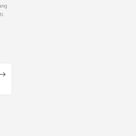
yang
i.