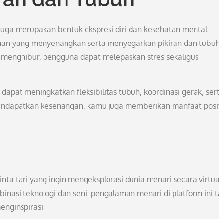
 juga merupakan bentuk ekspresi diri dan kesehatan mental.
an yang menyenangkan serta menyegarkan pikiran dan tubu
an menghibur, pengguna dapat melepaskan stres sekaligus
a dapat meningkatkan fleksibilitas tubuh, koordinasi gerak, ser
 mendapatkan kesenangan, kamu juga memberikan manfaat posit
a tari yang ingin mengeksplorasi dunia menari secara virtua
binasi teknologi dan seni, pengalaman menari di platform ini t
nginspirasi.