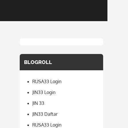
BLOGROLL
RUSA33 Login
JIN33 Login
JIN 33
JIN33 Daftar
RUSA33 Login