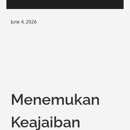
Posted
June 4, 2026
on
Menemukan
Keajaiban