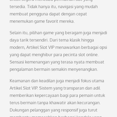
tersedia. Tidak hanya itu, navigasi yang mudah
membuat pengguna dapat dengan cepat
menemukan game favorit mereka.
Selain itu, pilihan game yang beragam juga menjadi
daya tarik tersendiri. Dari tema klasik hingga
modern, Artikel Slot VIP menawarkan berbagai opsi
yang dapat menghibur para pecinta slot online.
Sensasi kemenangan yang terasa nyata membuat
pengalaman bermain semakin menyenangkan.
Keamanan dan keadilan juga menjadi fokus utama
Artikel Slot VIP. Sistem yang transparan dan adil
memberikan kepercayaan bagi para pemain untuk
terus bermain tanpa khawatir akan kecurangan.
Dukungan pelanggan yang responsif juga turut