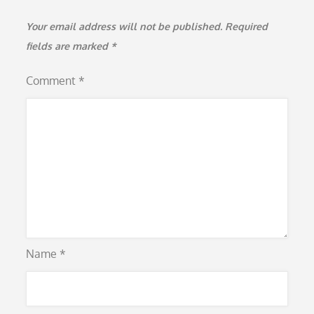
Your email address will not be published.
Required
fields are marked
*
Comment
*
Name
*