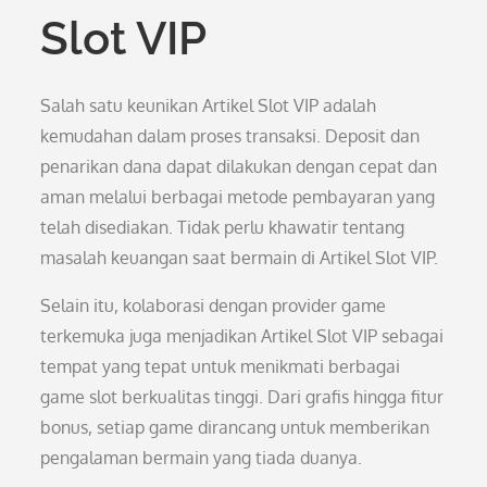
Slot VIP
Salah satu keunikan Artikel Slot VIP adalah
kemudahan dalam proses transaksi. Deposit dan
penarikan dana dapat dilakukan dengan cepat dan
aman melalui berbagai metode pembayaran yang
telah disediakan. Tidak perlu khawatir tentang
masalah keuangan saat bermain di Artikel Slot VIP.
Selain itu, kolaborasi dengan provider game
terkemuka juga menjadikan Artikel Slot VIP sebagai
tempat yang tepat untuk menikmati berbagai
game slot berkualitas tinggi. Dari grafis hingga fitur
bonus, setiap game dirancang untuk memberikan
pengalaman bermain yang tiada duanya.