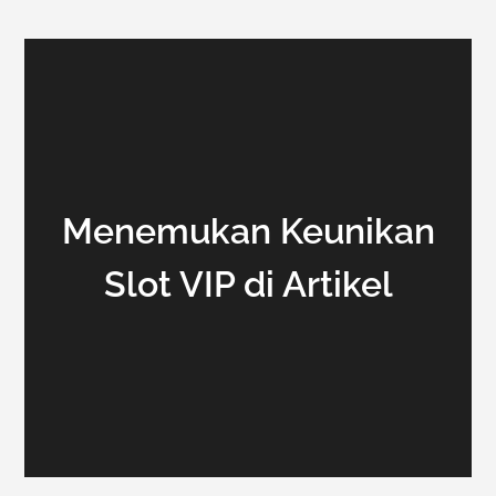
Menemukan Keunikan
Slot VIP di Artikel