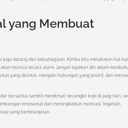
al yang Membuat
 juga datang dari kebahagiaan. Ketika kita melakukan hal-ha
akan muncul secara alami. Jangan lupakan diri dalam kesibuk
vitas yang dicintai, menjalin hubungan yang positif, dan mera
dar bersantai sambil menikmati secangkir kopi di pagi hari, 
imbangan emosional dan meningkatkan motivasi. Ingatlah,
vasi yang berkelanjutan.