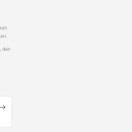
ukan
ari.
, dan