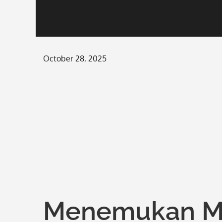
Posted
October 28, 2025
on
Menemukan Mot