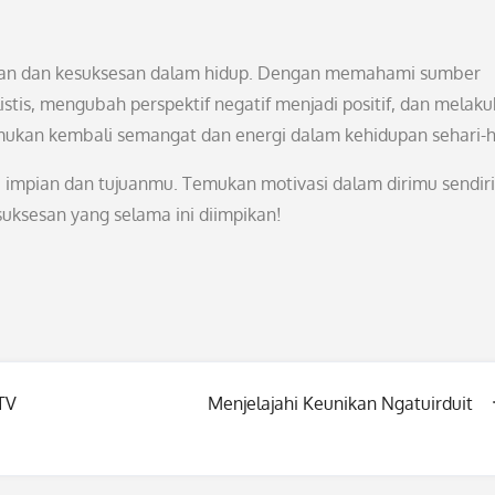
juan dan kesuksesan dalam hidup. Dengan memahami sumber
istis, mengubah perspektif negatif menjadi positif, dan melak
ukan kembali semangat dan energi dalam kehidupan sehari-h
ju impian dan tujuanmu. Temukan motivasi dalam dirimu sendiri
ksesan yang selama ini diimpikan!
TV
Menjelajahi Keunikan Ngatuirduit