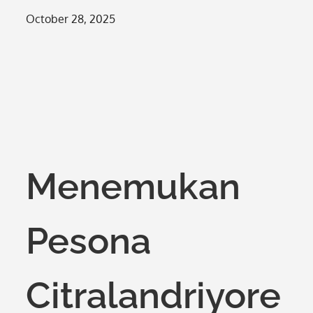
Posted
October 28, 2025
on
Menemukan
Pesona
Citralandriyore