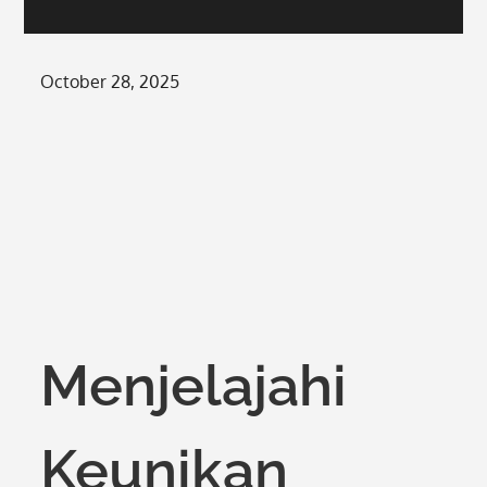
Posted
October 28, 2025
on
Menjelajahi
Keunikan