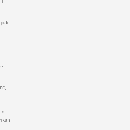
at
judi
ne
no,
an
rikan