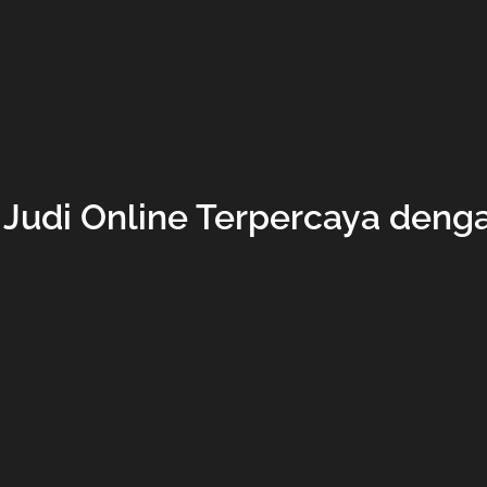
us Judi Online Terpercaya de