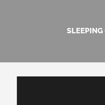
Skip
to
content
SLEEPING