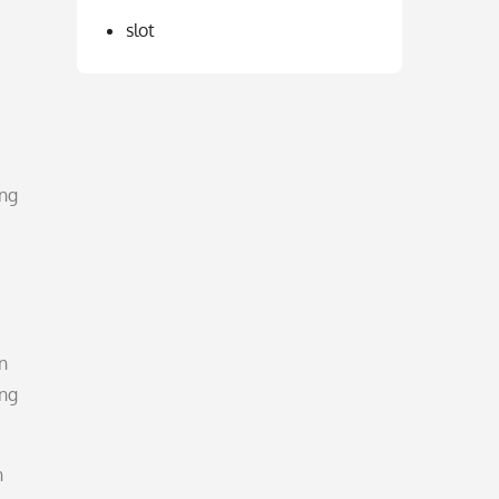
slot
ng
n
ang
n