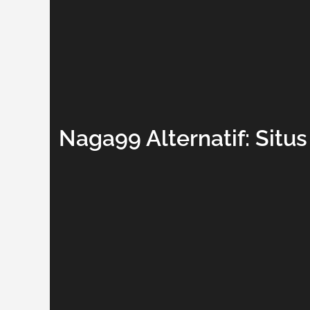
Naga99 Alternatif: Sit