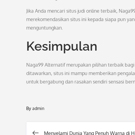
Jika Anda mencari situs judi online terbaik, Naga9
merekomendasikan situs ini kepada siapa pun yan
menguntungkan.
Kesimpulan
Naga99 Alternatif merupakan pilihan terbaik bag
ditawarkan, situs ini mampu memberikan pengal
untuk bergabung dan rasakan sendiri sensasi berm
By
admin
Menyelami Dunia Yang Penuh Warna di 