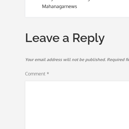
Post
Mahanagarnews
navigation
Leave a Reply
Your email address will not be published.
Required f
Comment
*