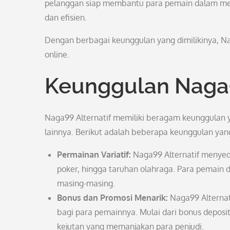
pelanggan siap membantu para pemain dalam me
dan efisien.
Dengan berbagai keunggulan yang dimilikinya, Nag
online.
Keunggulan Naga9
Naga99 Alternatif memiliki beragam keunggulan 
lainnya. Berikut adalah beberapa keunggulan yang 
Permainan Variatif:
Naga99 Alternatif menyedia
poker, hingga taruhan olahraga. Para pemain 
masing-masing.
Bonus dan Promosi Menarik:
Naga99 Alternat
bagi para pemainnya. Mulai dari bonus deposit,
kejutan yang memanjakan para penjudi.