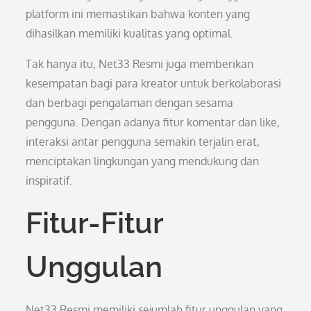
platform ini memastikan bahwa konten yang
dihasilkan memiliki kualitas yang optimal.
Tak hanya itu, Net33 Resmi juga memberikan
kesempatan bagi para kreator untuk berkolaborasi
dan berbagi pengalaman dengan sesama
pengguna. Dengan adanya fitur komentar dan like,
interaksi antar pengguna semakin terjalin erat,
menciptakan lingkungan yang mendukung dan
inspiratif.
Fitur-Fitur
Unggulan
Net33 Resmi memiliki sejumlah fitur unggulan yang