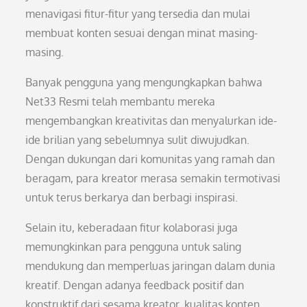
menavigasi fitur-fitur yang tersedia dan mulai
membuat konten sesuai dengan minat masing-
masing.
Banyak pengguna yang mengungkapkan bahwa
Net33 Resmi telah membantu mereka
mengembangkan kreativitas dan menyalurkan ide-
ide brilian yang sebelumnya sulit diwujudkan.
Dengan dukungan dari komunitas yang ramah dan
beragam, para kreator merasa semakin termotivasi
untuk terus berkarya dan berbagi inspirasi.
Selain itu, keberadaan fitur kolaborasi juga
memungkinkan para pengguna untuk saling
mendukung dan memperluas jaringan dalam dunia
kreatif. Dengan adanya feedback positif dan
konstruktif dari sesama kreator, kualitas konten