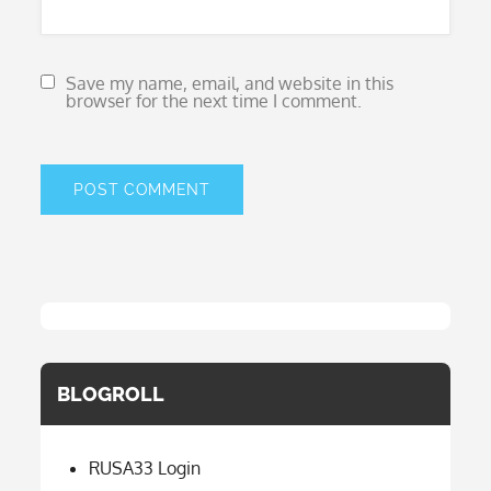
Save my name, email, and website in this
browser for the next time I comment.
BLOGROLL
RUSA33 Login