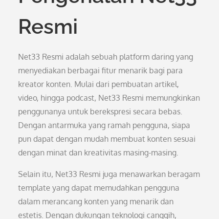
Resmi
Net33 Resmi adalah sebuah platform daring yang
menyediakan berbagai fitur menarik bagi para
kreator konten. Mulai dari pembuatan artikel,
video, hingga podcast, Net33 Resmi memungkinkan
penggunanya untuk berekspresi secara bebas.
Dengan antarmuka yang ramah pengguna, siapa
pun dapat dengan mudah membuat konten sesuai
dengan minat dan kreativitas masing-masing.
Selain itu, Net33 Resmi juga menawarkan beragam
template yang dapat memudahkan pengguna
dalam merancang konten yang menarik dan
estetis. Dengan dukungan teknologi canggih,