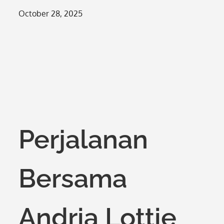
Posted
October 28, 2025
on
Perjalanan
Bersama
Andria Lottie