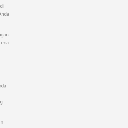
di
 Anda
ngan
arena
nda
ng
an