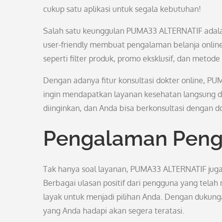
cukup satu aplikasi untuk segala kebutuhan!
Salah satu keunggulan PUMA33 ALTERNATIF ada
user-friendly membuat pengalaman belanja online 
seperti filter produk, promo eksklusif, dan me
Dengan adanya fitur konsultasi dokter online,
ingin mendapatkan layanan kesehatan langsung dari
diinginkan, dan Anda bisa berkonsultasi dengan d
Pengalaman Pen
Tak hanya soal layanan, PUMA33 ALTERNATIF ju
Berbagai ulasan positif dari pengguna yang tel
layak untuk menjadi pilihan Anda. Dengan dukung
yang Anda hadapi akan segera teratasi.