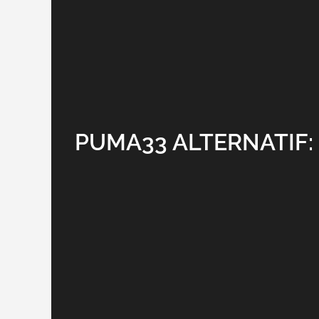
PUMA33 ALTERNATIF: P