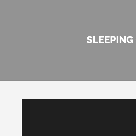
Skip
to
content
SLEEPING