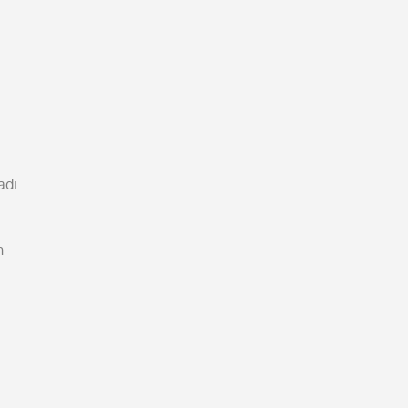
adi
n