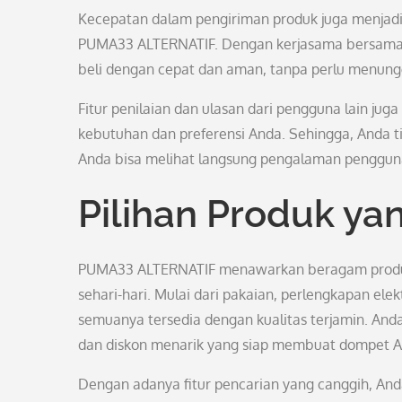
Kecepatan dalam pengiriman produk juga menjadi
PUMA33 ALTERNATIF. Dengan kerjasama bersama j
beli dengan cepat dan aman, tanpa perlu menung
Fitur penilaian dan ulasan dari pengguna lain j
kebutuhan dan preferensi Anda. Sehingga, Anda t
Anda bisa melihat langsung pengalaman penggun
Pilihan Produk yan
PUMA33 ALTERNATIF menawarkan beragam produk
sehari-hari. Mulai dari pakaian, perlengkapan ele
semuanya tersedia dengan kualitas terjamin. And
dan diskon menarik yang siap membuat dompet A
Dengan adanya fitur pencarian yang canggih, A