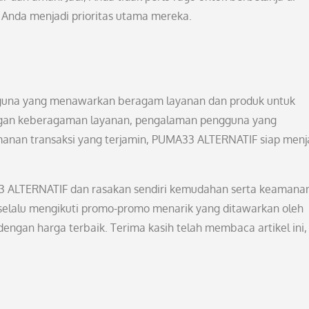
Anda menjadi prioritas utama mereka.
guna yang menawarkan beragam layanan dan produk untuk
gan keberagaman layanan, pengalaman pengguna yang
amanan transaksi yang terjamin, PUMA33 ALTERNATIF siap menj
3 ALTERNATIF dan rasakan sendiri kemudahan serta keamana
k selalu mengikuti promo-promo menarik yang ditawarkan oleh
engan harga terbaik. Terima kasih telah membaca artikel ini,