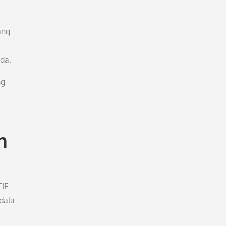
ang
da.
ng
n
TIF
dala