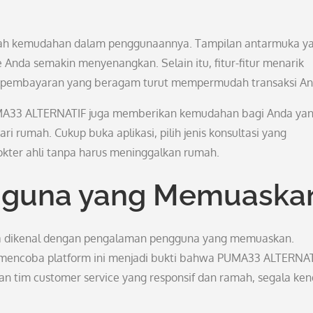
lah kemudahan dalam penggunaannya. Tampilan antarmuka y
Anda semakin menyenangkan. Selain itu, fitur-fitur menarik
tode pembayaran yang beragam turut mempermudah transaksi An
 PUMA33 ALTERNATIF juga memberikan kemudahan bagi Anda ya
 rumah. Cukup buka aplikasi, pilih jenis konsultasi yang
okter ahli tanpa harus meninggalkan rumah.
gguna yang Memuaska
ga dikenal dengan pengalaman pengguna yang memuaskan.
ah mencoba platform ini menjadi bukti bahwa PUMA33 ALTERNA
an tim customer service yang responsif dan ramah, segala ken