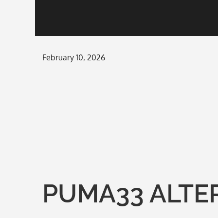
Posted
February 10, 2026
on
PUMA33 ALTER