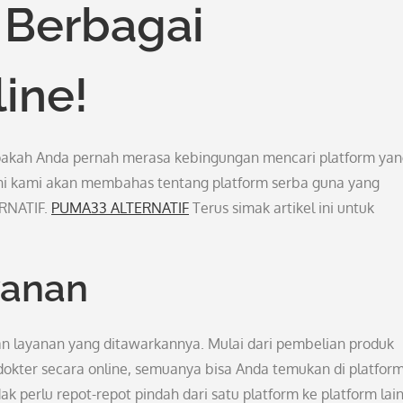
 Berbagai
ine!
akah Anda pernah merasa kebingungan mencari platform yan
ini kami akan membahas tentang platform serba guna yang
ERNATIF.
PUMA33 ALTERNATIF
Terus simak artikel ini untuk
yanan
layanan yang ditawarkannya. Mulai dari pembelian produk
 dokter secara online, semuanya bisa Anda temukan di platform 
k perlu repot-repot pindah dari satu platform ke platform lai