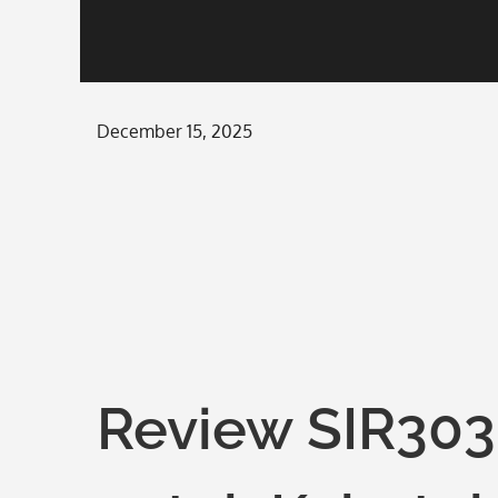
Posted
December 15, 2025
on
Review SIR303: