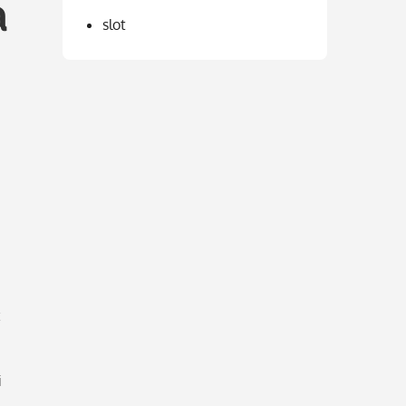
a
slot
t
i