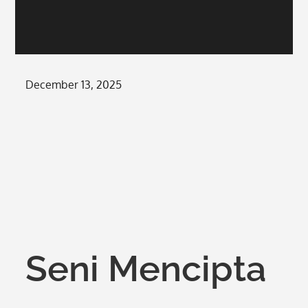
Posted
December 13, 2025
on
Seni Mencipta