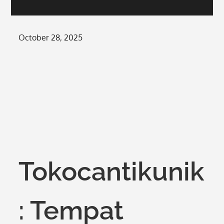
Posted
October 28, 2025
on
Tokocantikunik
: Tempat