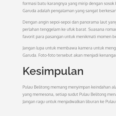
formasi batu karangnya yang mirip dengan sosok
Garuda adalah pengalaman yang sangat berkesan
Dengan angin sepoi-sepoi dan panorama laut yang
perlahan tenggelam ke ufuk barat. Suasana roma
favorit para pasangan untuk menikmati momen b
Jangan lupa untuk membawa kamera untuk menga
Garuda. Foto-foto tersebut akan menjadi kenangan
Kesimpulan
Pulau Belitong memang menyimpan keindahan alam 
yang memesona, setiap sudut Pulau Belitong men
Jangan ragu untuk menjadwalkan liburan ke Pulau 