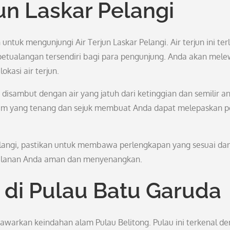
jun Laskar Pelangi
ntuk mengunjungi Air Terjun Laskar Pelangi. Air terjun ini ter
petualangan tersendiri bagi para pengunjung. Anda akan mele
kasi air terjun.
n disambut dengan air yang jatuh dari ketinggian dan semilir a
 alam yang tenang dan sejuk membuat Anda dapat melepaskan 
Pelangi, pastikan untuk membawa perlengkapan yang sesuai da
rjalanan Anda aman dan menyenangkan.
 di Pulau Batu Garuda
awarkan keindahan alam Pulau Belitong. Pulau ini terkenal d