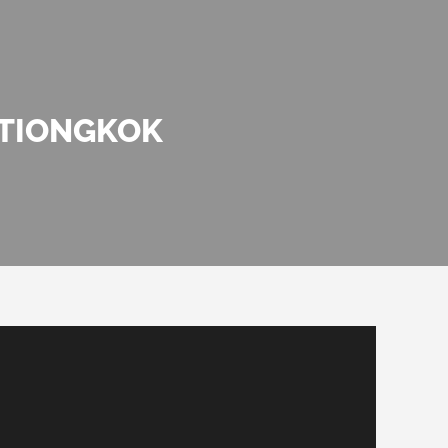
 TIONGKOK
K