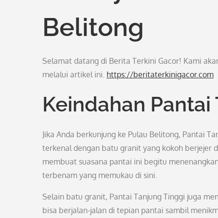
Belitong
Selamat datang di Berita Terkini Gacor! Kami a
melalui artikel ini.
https://beritaterkinigacor.com
Keindahan Pantai 
Jika Anda berkunjung ke Pulau Belitong, Pantai Tan
terkenal dengan batu granit yang kokoh berjejer
membuat suasana pantai ini begitu menenangkan
terbenam yang memukau di sini.
Selain batu granit, Pantai Tanjung Tinggi juga mem
bisa berjalan-jalan di tepian pantai sambil men