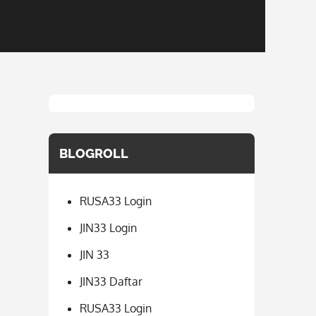
BLOGROLL
RUSA33 Login
JIN33 Login
JIN 33
JIN33 Daftar
RUSA33 Login