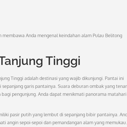
kan membawa Anda mengenal keindahan alam Pulau Belitong
Tanjung Tinggi
jung Tinggi adalah destinasi yang wajib dikunjungi. Pantai ini
 di sepanjang garis pantainya. Suara deburan ombak yang tena
 bagi pengunjung. Anda dapat menikmati panorama matahari
iliki pasir putih yang lembut di sepanjang bibir pantainya. An
ikmati angin sepoi-sepoi dan pemandangan alam yang memukau.