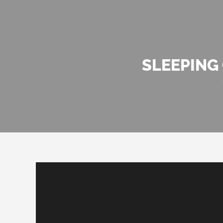
Skip
to
content
SLEEPING