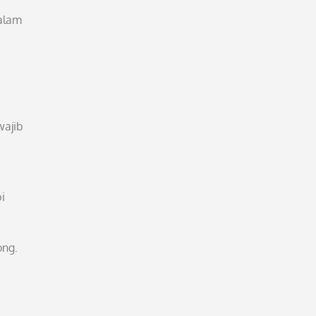
 alam
wajib
i
ong.