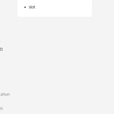
slot
r
om
 tahun
ah