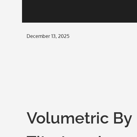
Posted
December 13, 2025
on
Volumetric By 