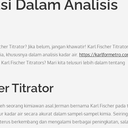
asi Dalam Analisis
 Titrator? Jika belum, jangan khawatir! Karl Fischer Titrato
a, khususnya dalam analisis kadar air.
https://karlformetro.c
rl Fischer Titrators? Mari kita telusuri lebih dalam tentang
r Titrator
 oleh seorang kimiawan asal Jerman bernama Karl Fischer pada
r kadar air secara akurat dalam sampel-sampel kimia. Seiring
tor terus berkembang dan mengalami berbagai peningkatan, sal