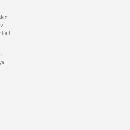
 dan
ku
 Karl
n
nya
i