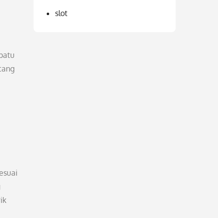
slot
patu
tang
esuai
g
ik