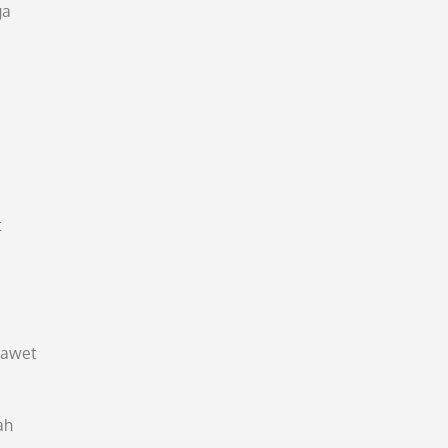
ga
t
 awet
ah