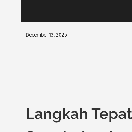
Posted
December 13, 2025
on
Langkah Tepa