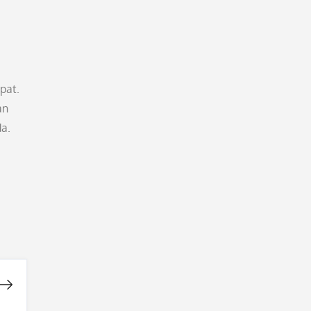
pat.
an
a.
i