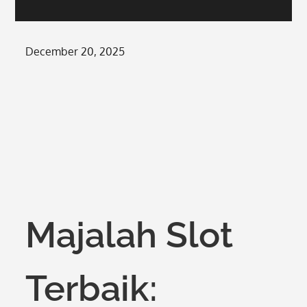
Posted
December 20, 2025
on
Majalah Slot
Terbaik: