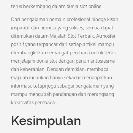
terus berkembang dalam dunia slot online.
Dari pengalaman pemain profesional hingga kisah
inspiratif dari pemula yang sukses, semua dapat
ditemukan dalam Majalah Slot Terbaik. Atmosfer
positif yang terpancar dari setiap artikel mampu
membangkitkan semangat pembaca untuk terus
menjelajahi dunia slot dengan penuh antusiasme
dan keberanian. Dengan demikian, membaca
majalah ini bukan hanya sekadar mendapatkan
informasi, tetapi juga sebagai pengalaman yang
mampu mengubah pandangan dan merangsang
kreativitas pembaca.
Kesimpulan