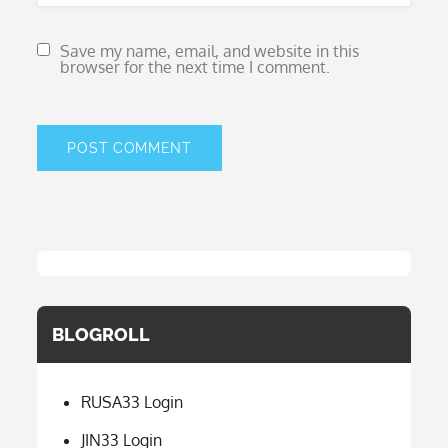
Save my name, email, and website in this
browser for the next time I comment.
BLOGROLL
RUSA33 Login
JIN33 Login