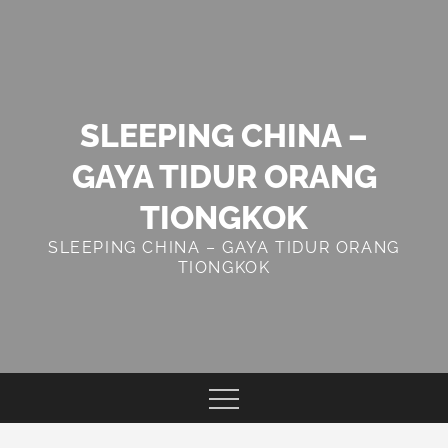
Skip
to
content
SLEEPING CHINA –
GAYA TIDUR ORANG
TIONGKOK
SLEEPING CHINA – GAYA TIDUR ORANG
TIONGKOK