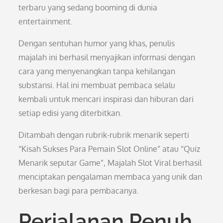
terbaru yang sedang booming di dunia
entertainment.
Dengan sentuhan humor yang khas, penulis
majalah ini berhasil menyajikan informasi dengan
cara yang menyenangkan tanpa kehilangan
substansi. Hal ini membuat pembaca selalu
kembali untuk mencari inspirasi dan hiburan dari
setiap edisi yang diterbitkan.
Ditambah dengan rubrik-rubrik menarik seperti
“Kisah Sukses Para Pemain Slot Online” atau “Quiz
Menarik seputar Game”, Majalah Slot Viral berhasil
menciptakan pengalaman membaca yang unik dan
berkesan bagi para pembacanya.
Perjalanan Penuh