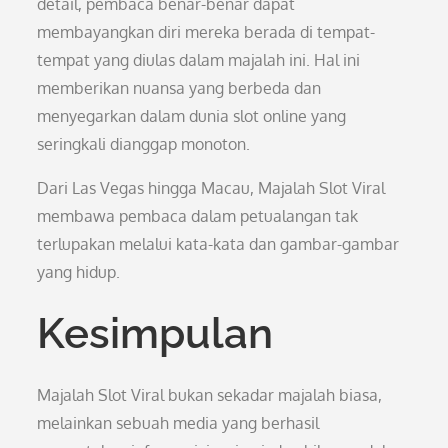
detail, pembaca benar-benar dapat
membayangkan diri mereka berada di tempat-
tempat yang diulas dalam majalah ini. Hal ini
memberikan nuansa yang berbeda dan
menyegarkan dalam dunia slot online yang
seringkali dianggap monoton.
Dari Las Vegas hingga Macau, Majalah Slot Viral
membawa pembaca dalam petualangan tak
terlupakan melalui kata-kata dan gambar-gambar
yang hidup.
Kesimpulan
Majalah Slot Viral bukan sekadar majalah biasa,
melainkan sebuah media yang berhasil