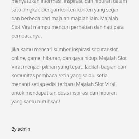
menyatukan informasi, inspirasi, dan hiburan dalam
satu bingkai. Dengan konten-konten yang segar
dan berbeda dari majalah-majalah lain, Majalah
Slot Viral mampu mencuri perhatian dan hati para
pembacanya.
Jika kamu mencari sumber inspirasi seputar slot
online, game, hiburan, dan gaya hidup, Majalah Slot
Viral menjadi pilihan yang tepat. Jadilah bagian dari
komunitas pembaca setia yang selalu setia
menanti setiap edisi terbaru Majalah Slot Viral
untuk mendapatkan dosis inspirasi dan hiburan
yang kamu butuhkan!
By
admin