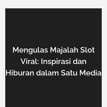
Mengulas Majalah Slot
Viral: Inspirasi dan
Hiburan dalam Satu Media