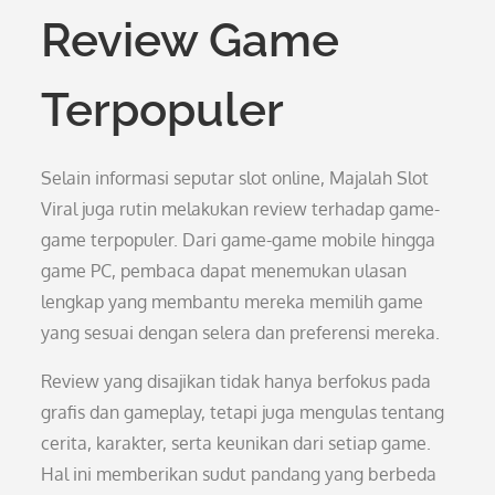
Review Game
Terpopuler
Selain informasi seputar slot online, Majalah Slot
Viral juga rutin melakukan review terhadap game-
game terpopuler. Dari game-game mobile hingga
game PC, pembaca dapat menemukan ulasan
lengkap yang membantu mereka memilih game
yang sesuai dengan selera dan preferensi mereka.
Review yang disajikan tidak hanya berfokus pada
grafis dan gameplay, tetapi juga mengulas tentang
cerita, karakter, serta keunikan dari setiap game.
Hal ini memberikan sudut pandang yang berbeda