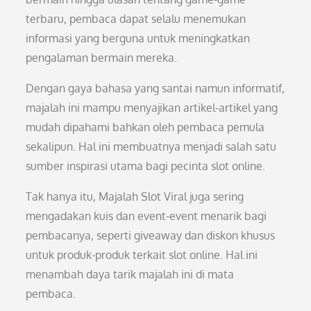
terbaru, pembaca dapat selalu menemukan
informasi yang berguna untuk meningkatkan
pengalaman bermain mereka.
Dengan gaya bahasa yang santai namun informatif,
majalah ini mampu menyajikan artikel-artikel yang
mudah dipahami bahkan oleh pembaca pemula
sekalipun. Hal ini membuatnya menjadi salah satu
sumber inspirasi utama bagi pecinta slot online.
Tak hanya itu, Majalah Slot Viral juga sering
mengadakan kuis dan event-event menarik bagi
pembacanya, seperti giveaway dan diskon khusus
untuk produk-produk terkait slot online. Hal ini
menambah daya tarik majalah ini di mata
pembaca.