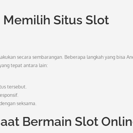
Memilih Situs Slot
 dilakukan secara sembarangan. Beberapa langkah yang bisa A
ang tepat antara lain:
us tersebut.
sponsif.
 dengan seksama.
aat Bermain Slot Onli