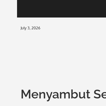
Posted
July 3, 2026
on
Menyambut Sen