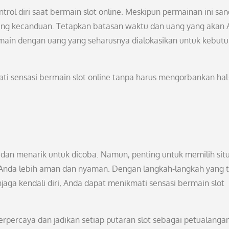
rol diri saat bermain slot online. Meskipun permainan ini san
ng kecanduan. Tetapkan batasan waktu dan uang yang akan 
rmain dengan uang yang seharusnya dialokasikan untuk kebut
ti sensasi bermain slot online tanpa harus mengorbankan hal
dan menarik untuk dicoba. Namun, penting untuk memilih sit
 Anda lebih aman dan nyaman. Dengan langkah-langkah yang 
aga kendali diri, Anda dapat menikmati sensasi bermain slot
erpercaya dan jadikan setiap putaran slot sebagai petualanga