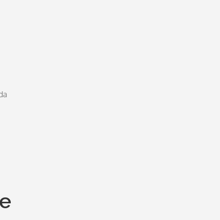
nda
ne