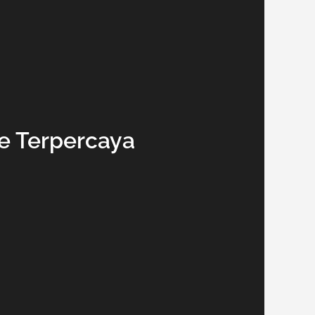
e Terpercaya