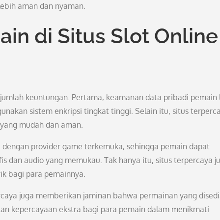
 lebih aman dan nyaman.
n di Situs Slot Online
 sejumlah keuntungan. Pertama, keamanan data pribadi pemain 
kan sistem enkripsi tingkat tinggi. Selain itu, situs terperc
 yang mudah dan aman.
ama dengan provider game terkemuka, sehingga pemain dapat
fis dan audio yang memukau. Tak hanya itu, situs terpercaya j
ik bagi para pemainnya.
rpercaya juga memberikan jaminan bahwa permainan yang dised
ikan kepercayaan ekstra bagi para pemain dalam menikmati