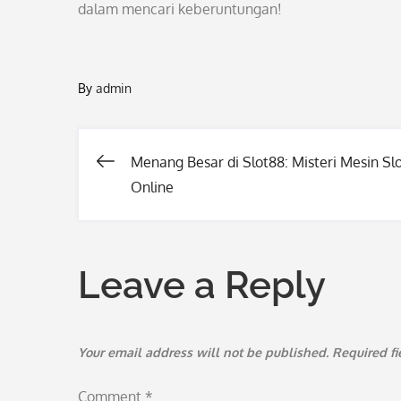
dalam mencari keberuntungan!
By
admin
Menang Besar di Slot88: Misteri Mesin Sl
Post
Online
navigation
Leave a Reply
Your email address will not be published.
Required f
Comment
*