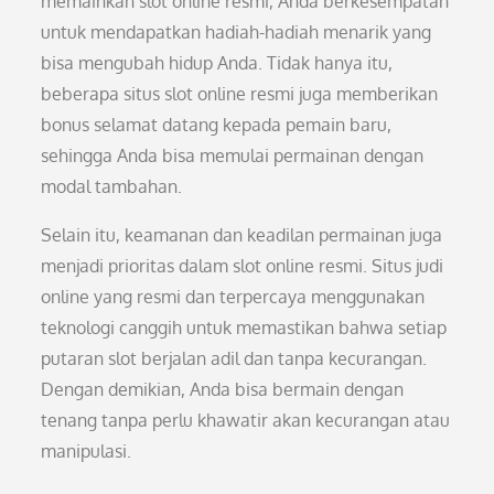
memainkan slot online resmi, Anda berkesempatan
untuk mendapatkan hadiah-hadiah menarik yang
bisa mengubah hidup Anda. Tidak hanya itu,
beberapa situs slot online resmi juga memberikan
bonus selamat datang kepada pemain baru,
sehingga Anda bisa memulai permainan dengan
modal tambahan.
Selain itu, keamanan dan keadilan permainan juga
menjadi prioritas dalam slot online resmi. Situs judi
online yang resmi dan terpercaya menggunakan
teknologi canggih untuk memastikan bahwa setiap
putaran slot berjalan adil dan tanpa kecurangan.
Dengan demikian, Anda bisa bermain dengan
tenang tanpa perlu khawatir akan kecurangan atau
manipulasi.