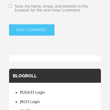
Save my name, email, and website in this
browser for the next time I comment.
BLOGROLL
RUSA33 Login
JIN33 Login