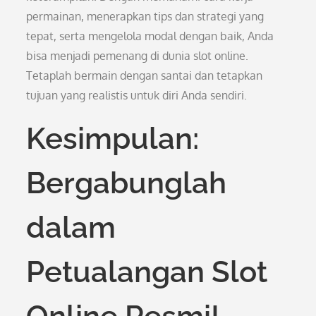
permainan, menerapkan tips dan strategi yang
tepat, serta mengelola modal dengan baik, Anda
bisa menjadi pemenang di dunia slot online.
Tetaplah bermain dengan santai dan tetapkan
tujuan yang realistis untuk diri Anda sendiri.
Kesimpulan:
Bergabunglah
dalam
Petualangan Slot