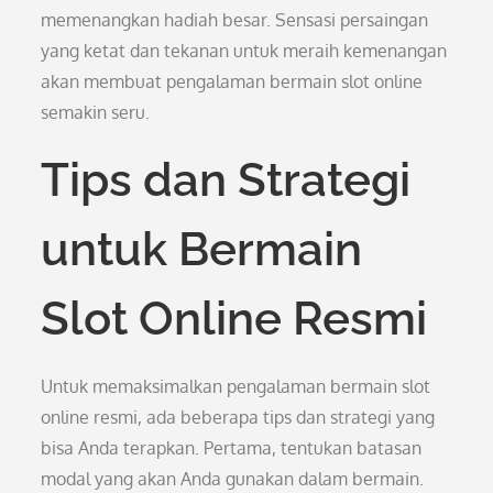
memenangkan hadiah besar. Sensasi persaingan
yang ketat dan tekanan untuk meraih kemenangan
akan membuat pengalaman bermain slot online
semakin seru.
Tips dan Strategi
untuk Bermain
Slot Online Resmi
Untuk memaksimalkan pengalaman bermain slot
online resmi, ada beberapa tips dan strategi yang
bisa Anda terapkan. Pertama, tentukan batasan
modal yang akan Anda gunakan dalam bermain.