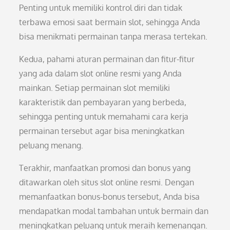
Penting untuk memiliki kontrol diri dan tidak
terbawa emosi saat bermain slot, sehingga Anda
bisa menikmati permainan tanpa merasa tertekan.
Kedua, pahami aturan permainan dan fitur-fitur
yang ada dalam slot online resmi yang Anda
mainkan. Setiap permainan slot memiliki
karakteristik dan pembayaran yang berbeda,
sehingga penting untuk memahami cara kerja
permainan tersebut agar bisa meningkatkan
peluang menang.
Terakhir, manfaatkan promosi dan bonus yang
ditawarkan oleh situs slot online resmi. Dengan
memanfaatkan bonus-bonus tersebut, Anda bisa
mendapatkan modal tambahan untuk bermain dan
meningkatkan peluang untuk meraih kemenangan.