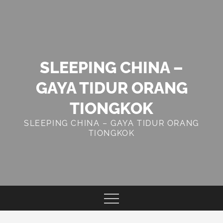
Skip
to
content
SLEEPING CHINA –
GAYA TIDUR ORANG
TIONGKOK
SLEEPING CHINA – GAYA TIDUR ORANG
TIONGKOK