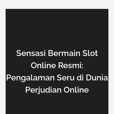
Sensasi Bermain Slot
Online Resmi:
Pengalaman Seru di Dunia
Perjudian Online