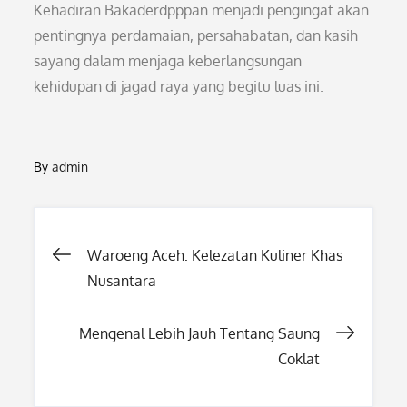
Kehadiran Bakaderdpppan menjadi pengingat akan
pentingnya perdamaian, persahabatan, dan kasih
sayang dalam menjaga keberlangsungan
kehidupan di jagad raya yang begitu luas ini.
By
admin
Post
Waroeng Aceh: Kelezatan Kuliner Khas
Nusantara
navigation
Mengenal Lebih Jauh Tentang Saung
Coklat