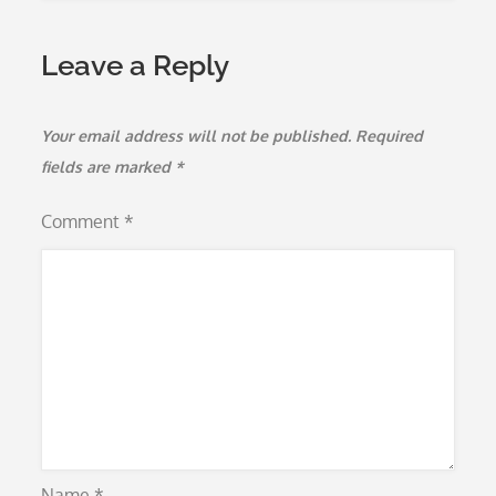
Leave a Reply
Your email address will not be published.
Required
fields are marked
*
Comment
*
Name
*