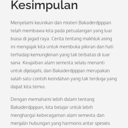
Kesimpulan
Menyelami keunikan dan misteri Bakaderdpppan
telah membawa kita pada petualangan yang luar
biasa di jagad raya. Cerita tentang makhluk asing
ini mengajak kita untuk membuka pikiran dan hati
terhadap kemungkinan yang tak terbatas di luar
sana. Keajaiban alam semesta selalu menanti
untuk dijelajahi, dan Bakaderdpppan merupakan
salah satu contoh keindahan yang tak terduga yang
dapat kita temui.
Dengan memahami lebih dalam tentang
Bakaderdpppan, kita belajar untuk lebih
menghargai keberagaman alam semesta dan
menjalin hubungan yang harmonis antar spesies.