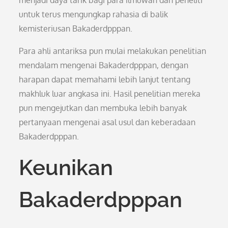
menjadi daya tarik bagi para ilmuwan dan peneliti
untuk terus mengungkap rahasia di balik
kemisteriusan Bakaderdpppan.
Para ahli antariksa pun mulai melakukan penelitian
mendalam mengenai Bakaderdpppan, dengan
harapan dapat memahami lebih lanjut tentang
makhluk luar angkasa ini. Hasil penelitian mereka
pun mengejutkan dan membuka lebih banyak
pertanyaan mengenai asal usul dan keberadaan
Bakaderdpppan.
Keunikan
Bakaderdpppan