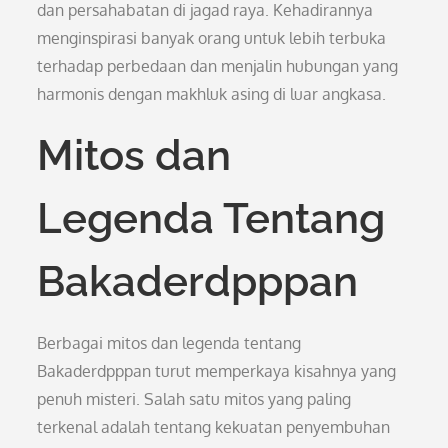
dan persahabatan di jagad raya. Kehadirannya
menginspirasi banyak orang untuk lebih terbuka
terhadap perbedaan dan menjalin hubungan yang
harmonis dengan makhluk asing di luar angkasa.
Mitos dan
Legenda Tentang
Bakaderdpppan
Berbagai mitos dan legenda tentang
Bakaderdpppan turut memperkaya kisahnya yang
penuh misteri. Salah satu mitos yang paling
terkenal adalah tentang kekuatan penyembuhan