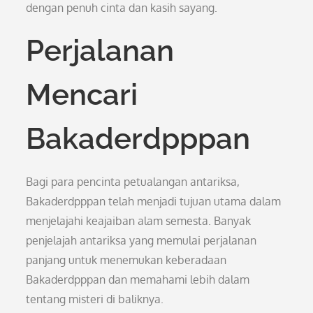
dengan penuh cinta dan kasih sayang.
Perjalanan
Mencari
Bakaderdpppan
Bagi para pencinta petualangan antariksa,
Bakaderdpppan telah menjadi tujuan utama dalam
menjelajahi keajaiban alam semesta. Banyak
penjelajah antariksa yang memulai perjalanan
panjang untuk menemukan keberadaan
Bakaderdpppan dan memahami lebih dalam
tentang misteri di baliknya.