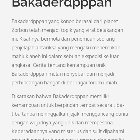
Bakaderdpppan
Bakaderdpppan yang konon berasal dari planet
Zorbon telah menjadi topik yang viral belakangan
ini. Kisahnya bermula dari penemuan seorang
penjelajah antariksa yang mengaku menemukan
mahluk aneh ini dalam sebuah ekspedisi ke luar
angkasa. Cerita tentang kemampuan unik
Bakaderdpppan mulai menyebar dan menjadi
perbincangan hangat di berbagai forum ilmiah.
Dikatakan bahwa Bakaderdpppan memiliki
kemampuan untuk berpindah tempat secara tiba-
tiba tanpa meninggalkan jejak, mengguncang-dunia
dengan wujudnya yang unik dan mempesona.
Keberadaannya yang misterius dan sulit dipahami