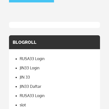
BLOGROLL
RUSA33 Login
JIN33 Login
JIN 33
JIN33 Daftar
RUSA33 Login
slot