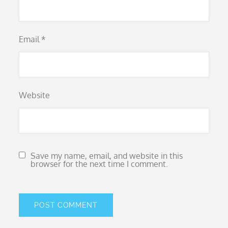
Email
*
Website
Save my name, email, and website in this
browser for the next time I comment.