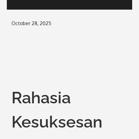
Posted
October 28, 2025
on
Rahasia
Kesuksesan