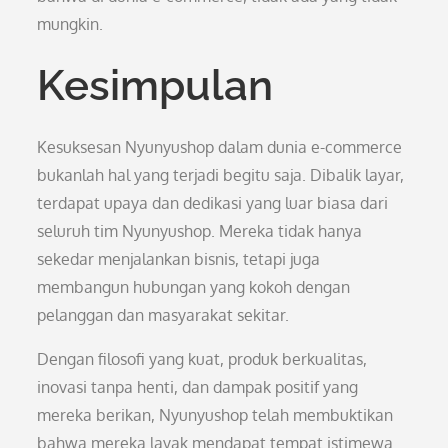
mungkin.
Kesimpulan
Kesuksesan Nyunyushop dalam dunia e-commerce
bukanlah hal yang terjadi begitu saja. Dibalik layar,
terdapat upaya dan dedikasi yang luar biasa dari
seluruh tim Nyunyushop. Mereka tidak hanya
sekedar menjalankan bisnis, tetapi juga
membangun hubungan yang kokoh dengan
pelanggan dan masyarakat sekitar.
Dengan filosofi yang kuat, produk berkualitas,
inovasi tanpa henti, dan dampak positif yang
mereka berikan, Nyunyushop telah membuktikan
bahwa mereka layak mendapat tempat istimewa