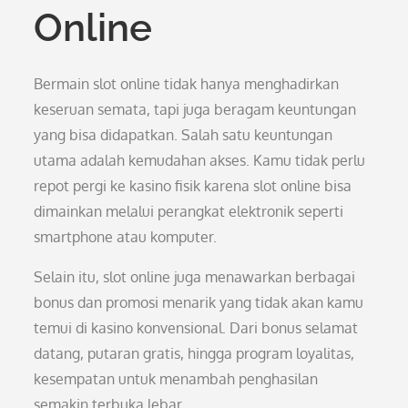
Online
Bermain slot online tidak hanya menghadirkan
keseruan semata, tapi juga beragam keuntungan
yang bisa didapatkan. Salah satu keuntungan
utama adalah kemudahan akses. Kamu tidak perlu
repot pergi ke kasino fisik karena slot online bisa
dimainkan melalui perangkat elektronik seperti
smartphone atau komputer.
Selain itu, slot online juga menawarkan berbagai
bonus dan promosi menarik yang tidak akan kamu
temui di kasino konvensional. Dari bonus selamat
datang, putaran gratis, hingga program loyalitas,
kesempatan untuk menambah penghasilan
semakin terbuka lebar.