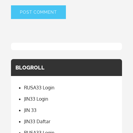
BLOGROLL
RUSA33 Login
JIN33 Login
JIN 33
JIN33 Daftar
RUSA33 Login