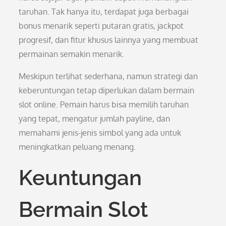
taruhan. Tak hanya itu, terdapat juga berbagai
bonus menarik seperti putaran gratis, jackpot
progresif, dan fitur khusus lainnya yang membuat
permainan semakin menarik.
Meskipun terlihat sederhana, namun strategi dan
keberuntungan tetap diperlukan dalam bermain
slot online. Pemain harus bisa memilih taruhan
yang tepat, mengatur jumlah payline, dan
memahami jenis-jenis simbol yang ada untuk
meningkatkan peluang menang.
Keuntungan
Bermain Slot