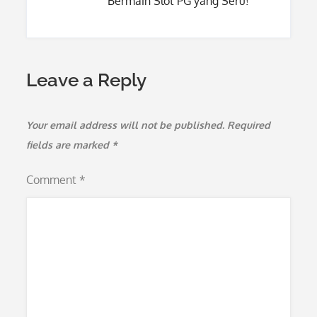
Bermain Slot PG yang Seru!
Leave a Reply
Your email address will not be published.
Required
fields are marked
*
Comment
*