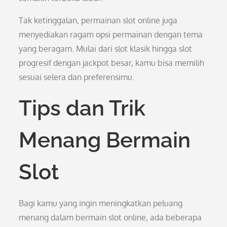
Tak ketinggalan, permainan slot online juga
menyediakan ragam opsi permainan dengan tema
yang beragam. Mulai dari slot klasik hingga slot
progresif dengan jackpot besar, kamu bisa memilih
sesuai selera dan preferensimu.
Tips dan Trik
Menang Bermain
Slot
Bagi kamu yang ingin meningkatkan peluang
menang dalam bermain slot online, ada beberapa