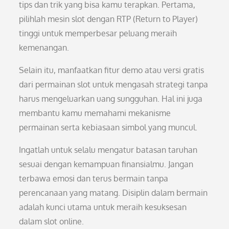
tips dan trik yang bisa kamu terapkan. Pertama,
pilihlah mesin slot dengan RTP (Return to Player)
tinggi untuk memperbesar peluang meraih
kemenangan.
Selain itu, manfaatkan fitur demo atau versi gratis
dari permainan slot untuk mengasah strategi tanpa
harus mengeluarkan uang sungguhan. Hal ini juga
membantu kamu memahami mekanisme
permainan serta kebiasaan simbol yang muncul.
Ingatlah untuk selalu mengatur batasan taruhan
sesuai dengan kemampuan finansialmu. Jangan
terbawa emosi dan terus bermain tanpa
perencanaan yang matang. Disiplin dalam bermain
adalah kunci utama untuk meraih kesuksesan
dalam slot online.