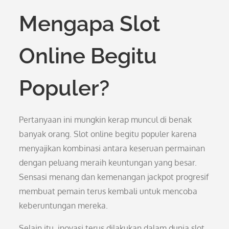
Mengapa Slot
Online Begitu
Populer?
Pertanyaan ini mungkin kerap muncul di benak
banyak orang. Slot online begitu populer karena
menyajikan kombinasi antara keseruan permainan
dengan peluang meraih keuntungan yang besar.
Sensasi menang dan kemenangan jackpot progresif
membuat pemain terus kembali untuk mencoba
keberuntungan mereka.
Selain itu, inovasi terus dilakukan dalam dunia slot