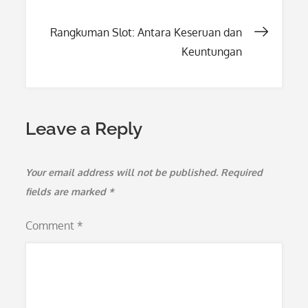
navigation
Rangkuman Slot: Antara Keseruan dan
Keuntungan
Leave a Reply
Your email address will not be published.
Required
fields are marked
*
Comment
*