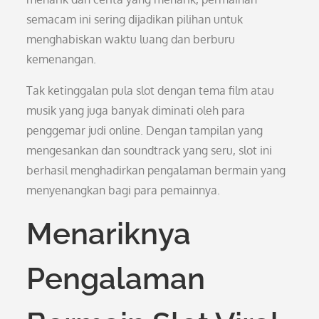
semacam ini sering dijadikan pilihan untuk
menghabiskan waktu luang dan berburu
kemenangan.
Tak ketinggalan pula slot dengan tema film atau
musik yang juga banyak diminati oleh para
penggemar judi online. Dengan tampilan yang
mengesankan dan soundtrack yang seru, slot ini
berhasil menghadirkan pengalaman bermain yang
menyenangkan bagi para pemainnya.
Menariknya
Pengalaman