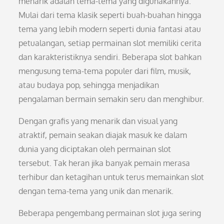
menarik adalah tema-tema yang digunakannya.
Mulai dari tema klasik seperti buah-buahan hingga
tema yang lebih modern seperti dunia fantasi atau
petualangan, setiap permainan slot memiliki cerita
dan karakteristiknya sendiri. Beberapa slot bahkan
mengusung tema-tema populer dari film, musik,
atau budaya pop, sehingga menjadikan
pengalaman bermain semakin seru dan menghibur.
Dengan grafis yang menarik dan visual yang
atraktif, pemain seakan diajak masuk ke dalam
dunia yang diciptakan oleh permainan slot
tersebut. Tak heran jika banyak pemain merasa
terhibur dan ketagihan untuk terus memainkan slot
dengan tema-tema yang unik dan menarik.
Beberapa pengembang permainan slot juga sering