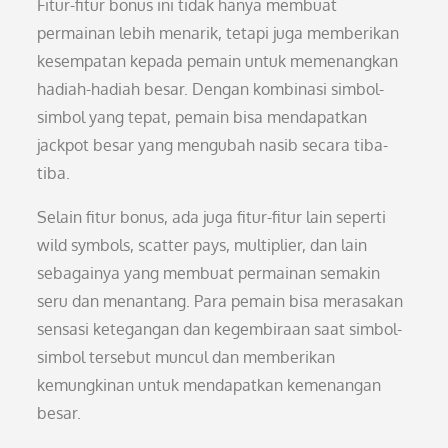
Fitur-fitur bonus ini tidak hanya membuat
permainan lebih menarik, tetapi juga memberikan
kesempatan kepada pemain untuk memenangkan
hadiah-hadiah besar. Dengan kombinasi simbol-
simbol yang tepat, pemain bisa mendapatkan
jackpot besar yang mengubah nasib secara tiba-
tiba.
Selain fitur bonus, ada juga fitur-fitur lain seperti
wild symbols, scatter pays, multiplier, dan lain
sebagainya yang membuat permainan semakin
seru dan menantang. Para pemain bisa merasakan
sensasi ketegangan dan kegembiraan saat simbol-
simbol tersebut muncul dan memberikan
kemungkinan untuk mendapatkan kemenangan
besar.